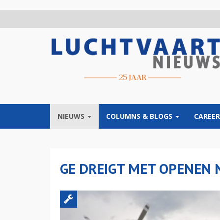
Overslaan
en
naar
de
inhoud
gaan
NIEUWS
COLUMNS & BLOGS
CAREER
GE DREIGT MET OPENEN 