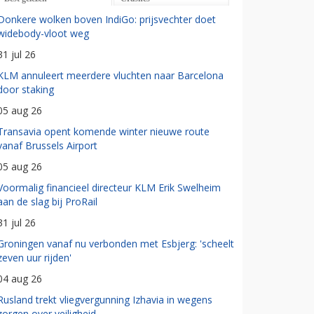
Donkere wolken boven IndiGo: prijsvechter doet
widebody-vloot weg
31 jul 26
KLM annuleert meerdere vluchten naar Barcelona
door staking
05 aug 26
Transavia opent komende winter nieuwe route
vanaf Brussels Airport
05 aug 26
Voormalig financieel directeur KLM Erik Swelheim
aan de slag bij ProRail
31 jul 26
Groningen vanaf nu verbonden met Esbjerg: 'scheelt
zeven uur rijden'
04 aug 26
Rusland trekt vliegvergunning Izhavia in wegens
zorgen over veiligheid