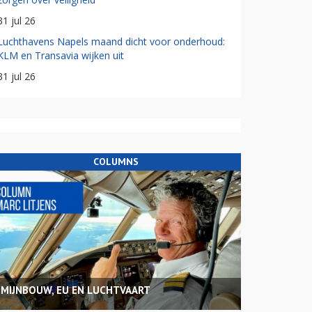
31 jul 26
Luchthavens Napels maand dicht voor onderhoud:
KLM en Transavia wijken uit
31 jul 26
COLUMNS
MIJNBOUW, EU EN LUCHTVAART