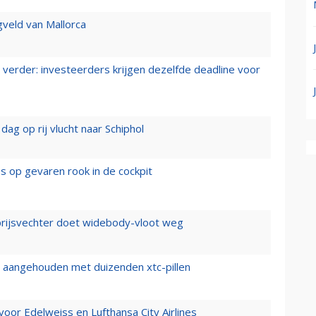
gveld van Mallorca
verder: investeerders krijgen dezelfde deadline voor
ag op rij vlucht naar Schiphol
es op gevaren rook in de cockpit
prijsvechter doet widebody-vloot weg
cht aangehouden met duizenden xtc-pillen
oor Edelweiss en Lufthansa City Airlines