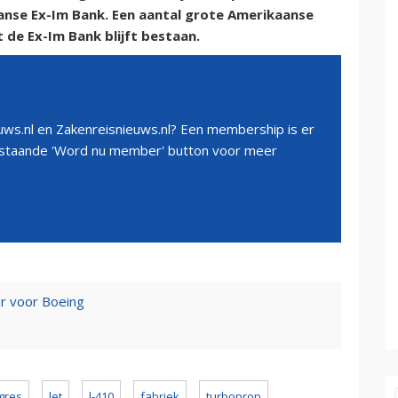
anse Ex-Im Bank. Een aantal grote Amerikaanse
 de Ex-Im Bank blijft bestaan.
ws.nl en Zakenreisnieuws.nl? Een membership is er
erstaande 'Word nu member' button voor meer
er voor Boeing
gres
let
l-410
fabriek
turboprop