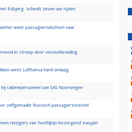
t Esbjerg: 'scheelt zeven uur rijden'
 winter weer passagiersvluchten naar
ernood in: streep door vlootuitbreiding
ukken winst Lufthansa hard omlaag
 bij cabinepersoneel van SAS Noorwegen
voor zelfgemaakt Russisch passagierstoestel
nen reizigers van ‘hoofdpijn bezorgend’ easyJet