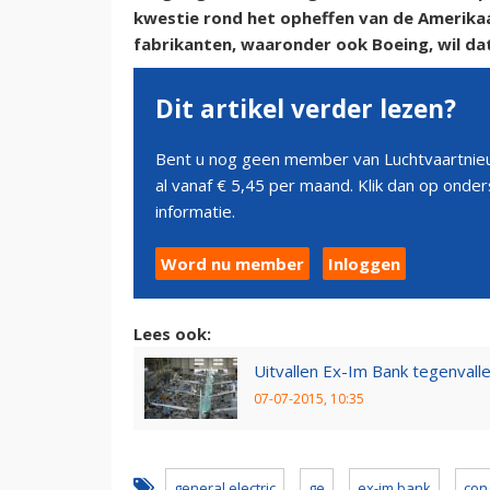
kwestie rond het opheffen van de Amerika
fabrikanten, waaronder ook Boeing, wil dat
Dit artikel verder lezen?
Bent u nog geen member van Luchtvaartnieu
al vanaf € 5,45 per maand. Klik dan op ond
informatie.
Word nu member
Inloggen
Lees ook:
Uitvallen Ex-Im Bank tegenvall
07-07-2015, 10:35
general electric
ge
ex-im bank
con