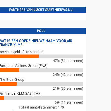
PARTNERS VAN LUCHTVAARTNIEUWS.NL!
POLL
WAT IS EEN GOEDE NIEUWE NAAM VOOR AIR
FRANCE-KLM?
Verzin alsjeblieft iets anders
47% (81 stemmen)
European Airlines Group (EAG)
24% (42 stemmen)
The Blue Group
21% (36 stemmen)
Air-France-KLM-SAS(-TAP)
6% (11 stemmen)
Totaal aantal stemmen: 170