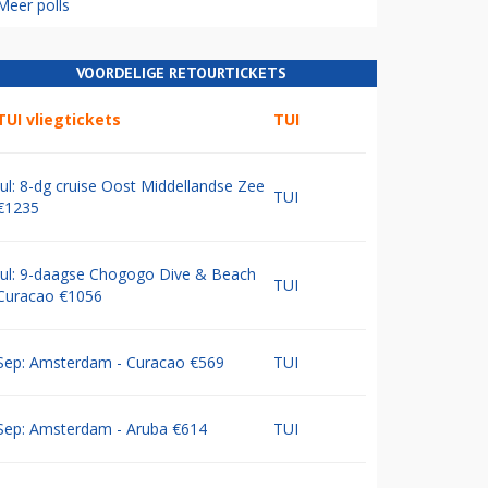
Meer polls
VOORDELIGE RETOURTICKETS
TUI vliegtickets
TUI
Jul: 8-dg cruise Oost Middellandse Zee
TUI
€1235
Jul: 9-daagse Chogogo Dive & Beach
TUI
Curacao €1056
Sep: Amsterdam - Curacao €569
TUI
Sep: Amsterdam - Aruba €614
TUI