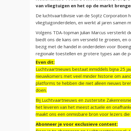
van vliegtuigen en het op de markt breng
De luchtvaartdivisie van de Sojitz Corporation
vliegtuigonderdelen, en werkt al jaren samen 
Volgens TDA-topman Julian Marcus versterkt de 
biedt ons de kans om versneld te groeien, en 
bezig met de handel in onderdelen voor Boeing 
regionale toestellen en grotere types aan de p
Even dit:
Luchtvaartnieuws bestaat inmiddels bijna 25 jaa
nieuwkomers met veel minder historie om aand
platforms te hebben die niet alleen nieuws bre
doen.
Bij Luchtvaartnieuws en zustersite Zakenreisn
het leveren van het meest actuele en onafhankel
maakt ons een onmisbare bron voor lezers die g
Abonneer je voor exclusieve content:
Door je te abonneren op Luchtvaartnieuws.nl, 