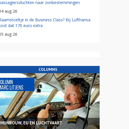
passagiersvluchten naar zonbestemmingen
04 aug 26
Raamstoeltje in de Business Class? Bij Lufthansa
kost dat 170 euro extra
05 aug 26
COLUMNS
MIJNBOUW, EU EN LUCHTVAART