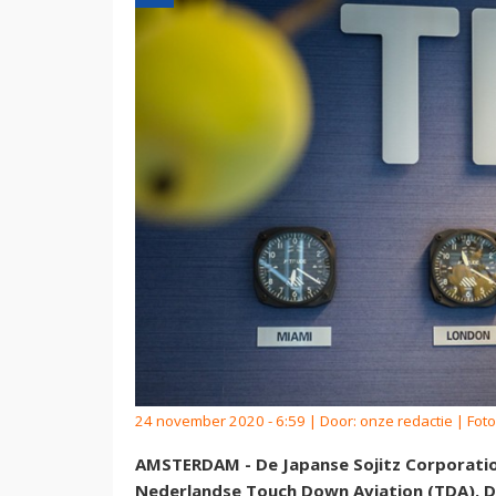
24 november 2020 - 6:59 | Door:
onze redactie
| Foto
AMSTERDAM - De Japanse Sojitz Corporatio
Nederlandse Touch Down Aviation (TDA). Da