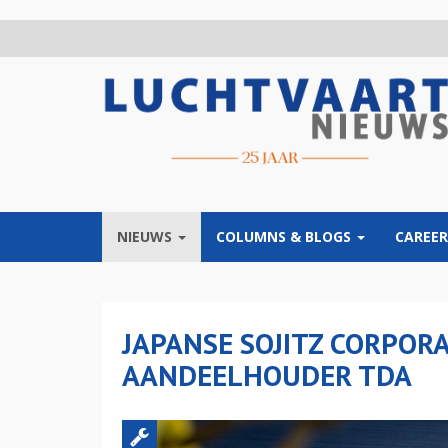
Overslaan
en
naar
de
inhoud
gaan
NIEUWS
COLUMNS & BLOGS
CAREER
JAPANSE SOJITZ CORPOR
AANDEELHOUDER TDA