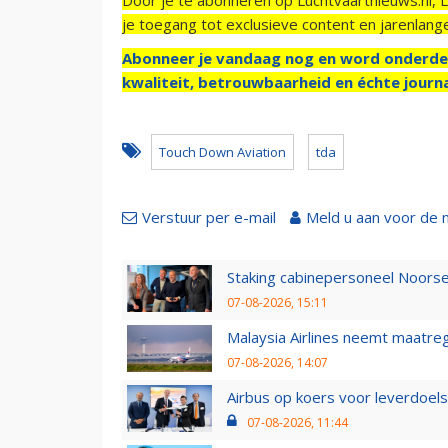
je toegang tot exclusieve content en jarenlang
Abonneer je vandaag nog en word onderde
kwaliteit, betrouwbaarheid en échte journa
Touch Down Aviation
tda
Verstuur per e-mail
Meld u aan voor de 
Staking cabinepersoneel Noorse
07-08-2026, 15:11
Malaysia Airlines neemt maatreg
07-08-2026, 14:07
Airbus op koers voor leverdoelst
07-08-2026, 11:44