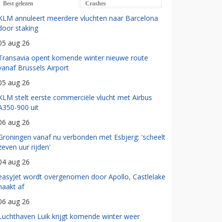
Best gelezen
Crashes
KLM annuleert meerdere vluchten naar Barcelona
door staking
05 aug 26
Transavia opent komende winter nieuwe route
vanaf Brussels Airport
05 aug 26
KLM stelt eerste commerciële vlucht met Airbus
A350-900 uit
06 aug 26
Groningen vanaf nu verbonden met Esbjerg: 'scheelt
zeven uur rijden'
04 aug 26
easyJet wordt overgenomen door Apollo, Castlelake
haakt af
06 aug 26
Luchthaven Luik krijgt komende winter weer