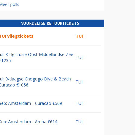
Meer polls
VOORDELIGE RETOURTICKETS
TUI vliegtickets
TUI
Jul: 8-dg cruise Oost Middellandse Zee
TUI
€1235
Jul: 9-daagse Chogogo Dive & Beach
TUI
Curacao €1056
Sep: Amsterdam - Curacao €569
TUI
Sep: Amsterdam - Aruba €614
TUI