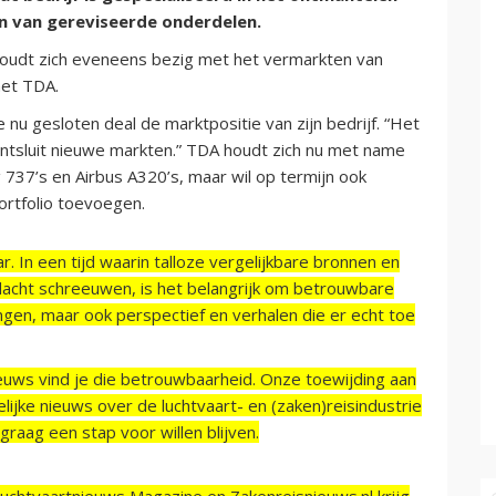
en van gereviseerde onderdelen.
 houdt zich eveneens bezig met het vermarkten van
met TDA.
nu gesloten deal de marktpositie van zijn bedrijf. “Het
ontsluit nieuwe markten.” TDA houdt zich nu met name
737’s en Airbus A320’s, maar wil op termijn ook
ortfolio toevoegen.
r. In een tijd waarin talloze vergelijkbare bronnen en
acht schreeuwen, is het belangrijk om betrouwbare
ngen, maar ook perspectief en verhalen die er echt toe
ieuws vind je die betrouwbaarheid. Onze toewijding aan
ijke nieuws over de luchtvaart- en (zaken)reisindustrie
raag een stap voor willen blijven.
Luchtvaartnieuws Magazine en Zakenreisnieuws.nl krijg