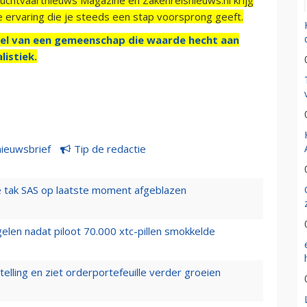
e ervaring die je steeds een stap voorsprong geeft.
el van een gemeenschap die waarde hecht aan
listiek.
nieuwsbrief
Tip de redactie
 tak SAS op laatste moment afgeblazen
elen nadat piloot 70.000 xtc-pillen smokkelde
elling en ziet orderportefeuille verder groeien