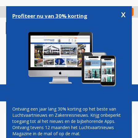
Overslaan
en
x
Digitaal Magazine
Registreer
Check in
naar
Profiteer nu van 30% korting
de
inhoud
gaan
Magazine
Podcasts
Vacatures
Toggl
naviga
Ontvang een jaar lang 30% korting op het beste van
Luchtvaartnieuws en Zakenreisnieuws. Krijg onbeperkt
toegang tot al het nieuws en de bijbehorende Apps.
LANGDURIGE
Ontvang tevens 12 maanden het Luchtvaartnieuws
SAMENWERKING BOEING EN
Magazine in de mail of op de mat.