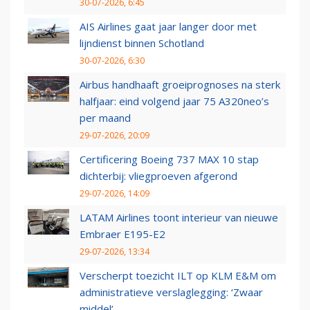
30-07-2026, 6:45
AIS Airlines gaat jaar langer door met
lijndienst binnen Schotland
30-07-2026, 6:30
Airbus handhaaft groeiprognoses na sterk
halfjaar: eind volgend jaar 75 A320neo’s
per maand
29-07-2026, 20:09
Certificering Boeing 737 MAX 10 stap
dichterbij: vliegproeven afgerond
29-07-2026, 14:09
LATAM Airlines toont interieur van nieuwe
Embraer E195-E2
29-07-2026, 13:34
Verscherpt toezicht ILT op KLM E&M om
administratieve verslaglegging: ‘Zwaar
middel’