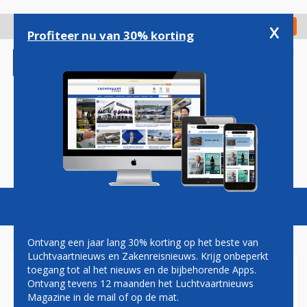
Overslaan
en
x
Digitaal Magazine
Registreer
Check in
naar
Profiteer nu van 30% korting
de
inhoud
gaan
Magazine
Podcasts
Vacatures
Toggl
naviga
Ontvang een jaar lang 30% korting op het beste van
Luchtvaartnieuws en Zakenreisnieuws. Krijg onbeperkt
toegang tot al het nieuws en de bijbehorende Apps.
MAINTRACK LEVERT
Ontvang tevens 12 maanden het Luchtvaartnieuws
BETALINGSSOFTWARE AAN
Magazine in de mail of op de mat.