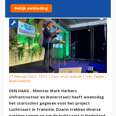
LUCHTVAART IN TRANSITIE
Bekijk aanbieding
15 februari 2023 - 19:51 | Door:
onze redactie
| Foto: Twitter /
Mark Harbers
DEN HAAG - Minister Mark Harbers
(Infrastructuur en Waterstaat) heeft woensdag
het startschot gegeven voor het project
Luchtvaart in Transitie. Daarin trekken diverse
partijen samen op om de luchtvaart in Nederland