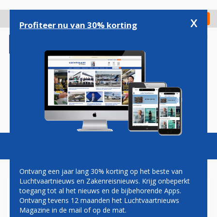
Overslaan
en
x
Digitaal Magazine
Registreer
Check in
naar
Profiteer nu van 30% korting
de
inhoud
gaan
Magazine
Podcasts
Vacatures
Toggl
naviga
Ontvang een jaar lang 30% korting op het beste van
Luchtvaartnieuws en Zakenreisnieuws. Krijg onbeperkt
toegang tot al het nieuws en de bijbehorende Apps.
MINISTER HARBERS GEEFT
Ontvang tevens 12 maanden het Luchtvaartnieuws
STARTSCHOT VOOR PROJECT
Magazine in de mail of op de mat.