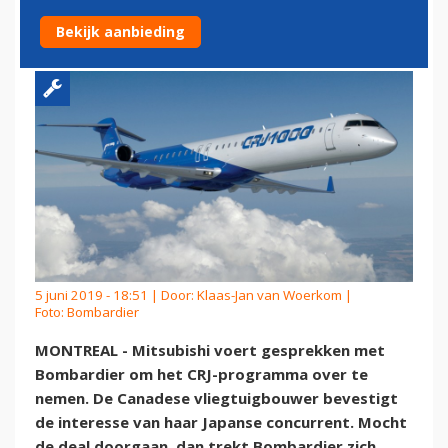
BOMBARDIER OVERNEMEN
Bekijk aanbieding
5 juni 2019 - 18:51 | Door:
Klaas-Jan van Woerkom
|
Foto: Bombardier
MONTREAL - Mitsubishi voert gesprekken met
Bombardier om het CRJ-programma over te
nemen. De Canadese vliegtuigbouwer bevestigt
de interesse van haar Japanse concurrent. Mocht
de deal doorgaan, dan trekt Bombardier zich