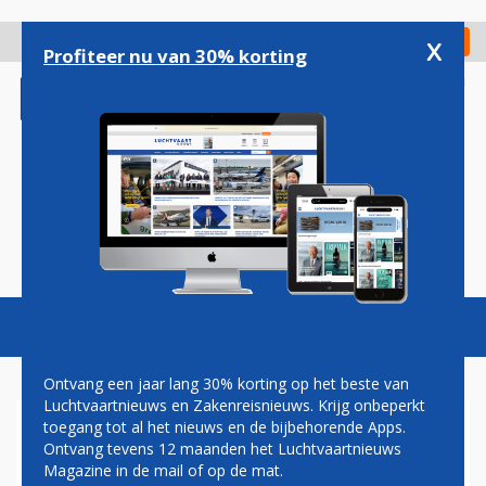
Overslaan
en
x
Digitaal Magazine
Registreer
Check in
naar
Profiteer nu van 30% korting
de
inhoud
gaan
Magazine
Podcasts
Vacatures
Toggl
naviga
Ontvang een jaar lang 30% korting op het beste van
Luchtvaartnieuws en Zakenreisnieuws. Krijg onbeperkt
toegang tot al het nieuws en de bijbehorende Apps.
MITSUBISHI WIL CRJ-
Ontvang tevens 12 maanden het Luchtvaartnieuws
PROGRAMMA VAN
Magazine in de mail of op de mat.