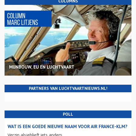
COLUMNS
MIJNBOUW, EU EN LUCHTVAART
PARTNERS VAN LUCHTVAARTNIEUWS.NL!
POLL
WAT IS EEN GOEDE NIEUWE NAAM VOOR AIR FRANCE-KLM?
Verzin alsjeblieft iets anders