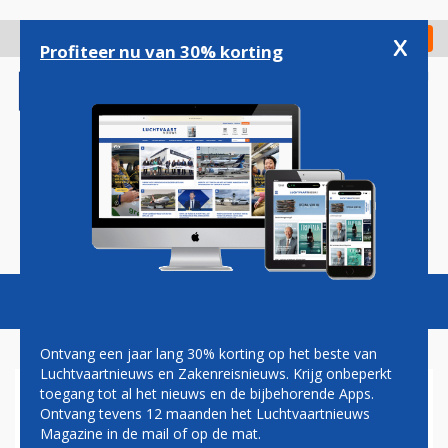
Overslaan
en
x
Digitaal Magazine
Registreer
Check in
naar
Profiteer nu van 30% korting
de
inhoud
gaan
Magazine
Podcasts
Vacatures
Toggl
naviga
Ontvang een jaar lang 30% korting op het beste van
Luchtvaartnieuws en Zakenreisnieuws. Krijg onbeperkt
toegang tot al het nieuws en de bijbehorende Apps.
MOEDERBEDRIJF PRATT &
Ontvang tevens 12 maanden het Luchtvaartnieuws
WHITNEY SPLITST ZICHZELF
Magazine in de mail of op de mat.