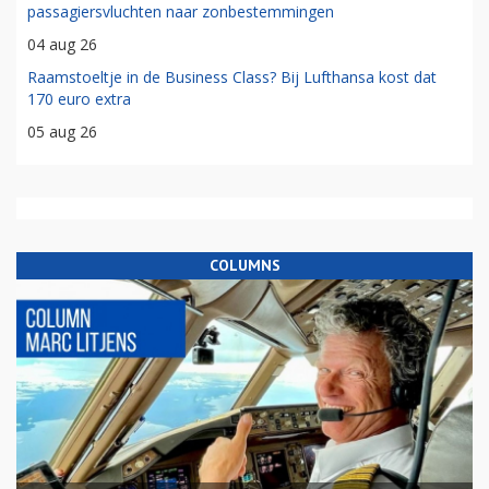
passagiersvluchten naar zonbestemmingen
04 aug 26
Raamstoeltje in de Business Class? Bij Lufthansa kost dat
170 euro extra
05 aug 26
COLUMNS