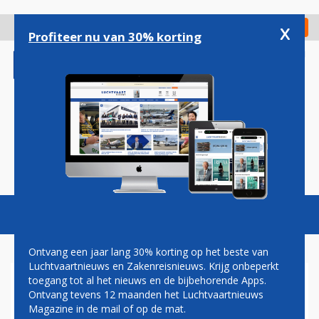
Overslaan
en
x
Digitaal Magazine
Registreer
Check in
naar
Profiteer nu van 30% korting
de
inhoud
gaan
Magazine
Podcasts
Vacatures
Toggl
naviga
Ontvang een jaar lang 30% korting op het beste van
Luchtvaartnieuws en Zakenreisnieuws. Krijg onbeperkt
toegang tot al het nieuws en de bijbehorende Apps.
ONTWIKKELING BOEING 787
Ontvang tevens 12 maanden het Luchtvaartnieuws
DREAMLINER VORDERT
Magazine in de mail of op de mat.