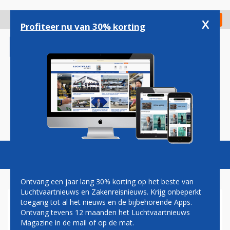
Overslaan
en
x
Digitaal Magazine
Registreer
Check in
naar
Profiteer nu van 30% korting
de
inhoud
gaan
Magazine
Podcasts
Vacatures
Toggl
naviga
Ontvang een jaar lang 30% korting op het beste van
Luchtvaartnieuws en Zakenreisnieuws. Krijg onbeperkt
toegang tot al het nieuws en de bijbehorende Apps.
'ONTWIKKELING F-35 JOINT
Ontvang tevens 12 maanden het Luchtvaartnieuws
STRIKE FIGHTER GAAT
Magazine in de mail of op de mat.