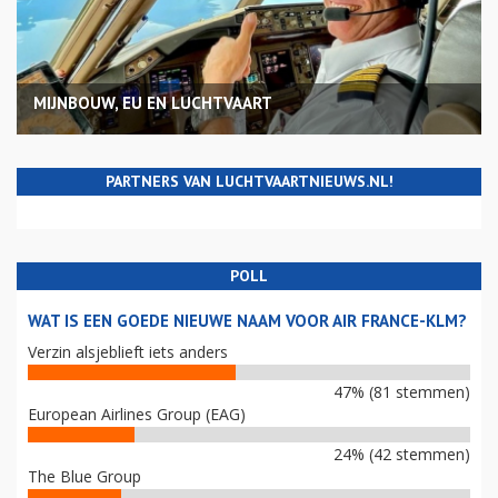
MIJNBOUW, EU EN LUCHTVAART
PARTNERS VAN LUCHTVAARTNIEUWS.NL!
POLL
WAT IS EEN GOEDE NIEUWE NAAM VOOR AIR FRANCE-KLM?
Verzin alsjeblieft iets anders
47% (81 stemmen)
European Airlines Group (EAG)
24% (42 stemmen)
The Blue Group