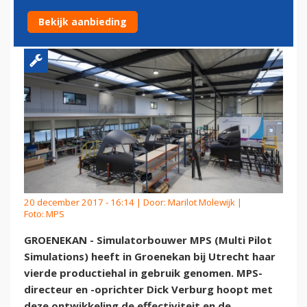
PRODUCTIECAPACITEIT
Bekijk aanbieding
20 december 2017 - 16:14 | Door:
Marilot Molewijk
|
Foto: MPS
GROENEKAN - Simulatorbouwer MPS (Multi Pilot
Simulations) heeft in Groenekan bij Utrecht haar
vierde productiehal in gebruik genomen. MPS-
directeur en -oprichter Dick Verburg hoopt met
deze ontwikkeling de effectiviteit en de