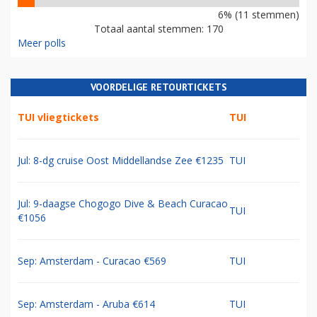
6% (11 stemmen)
Totaal aantal stemmen: 170
Meer polls
VOORDELIGE RETOURTICKETS
TUI vliegtickets
TUI
Jul: 8-dg cruise Oost Middellandse Zee €1235
TUI
Jul: 9-daagse Chogogo Dive & Beach Curacao
TUI
€1056
Sep: Amsterdam - Curacao €569
TUI
Sep: Amsterdam - Aruba €614
TUI