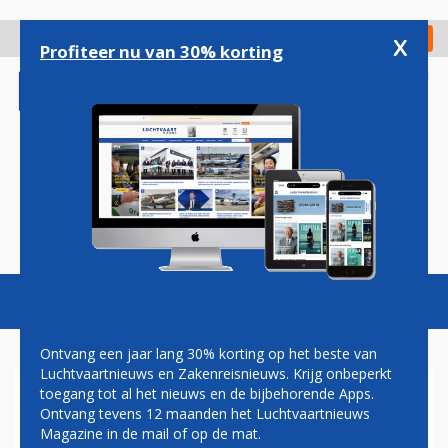
Overslaan
en
x
Digitaal Magazine
Registreer
Check in
naar
Profiteer nu van 30% korting
de
inhoud
gaan
Magazine
Podcasts
Vacatures
Toggl
naviga
Ontvang een jaar lang 30% korting op het beste van
Luchtvaartnieuws en Zakenreisnieuws. Krijg onbeperkt
toegang tot al het nieuws en de bijbehorende Apps.
SIMULATORBOUWER MPS
Ontvang tevens 12 maanden het Luchtvaartnieuws
VERGROOT
Magazine in de mail of op de mat.