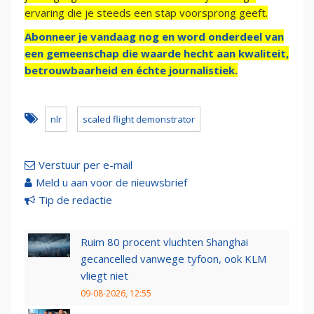
ervaring die je steeds een stap voorsprong geeft.
Abonneer je vandaag nog en word onderdeel van
een gemeenschap die waarde hecht aan kwaliteit,
betrouwbaarheid en échte journalistiek.
nlr
scaled flight demonstrator
Verstuur per e-mail
Meld u aan voor de nieuwsbrief
Tip de redactie
Ruim 80 procent vluchten Shanghai
gecancelled vanwege tyfoon, ook KLM
vliegt niet
09-08-2026, 12:55