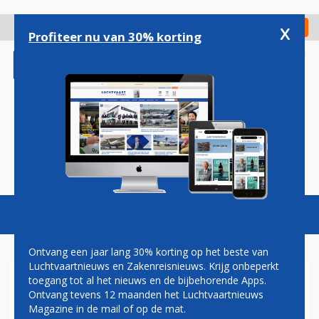
Overslaan
en
x
Digitaal Magazine
Registreer
Check in
naar
Profiteer nu van 30% korting
de
inhoud
gaan
Magazine
Podcasts
Vacatures
Toggl
naviga
Ontvang een jaar lang 30% korting op het beste van
Luchtvaartnieuws en Zakenreisnieuws. Krijg onbeperkt
toegang tot al het nieuws en de bijbehorende Apps.
TESTPLATFORM SCALED
Ontvang tevens 12 maanden het Luchtvaartnieuws
FLIGHT DEMONSTRATOR
Magazine in de mail of op de mat.