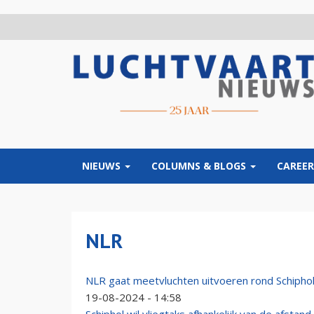
Overslaan
en
naar
de
inhoud
gaan
NIEUWS
COLUMNS & BLOGS
CAREER
NLR
NLR gaat meetvluchten uitvoeren rond Schiphol,
19-08-2024 - 14:58