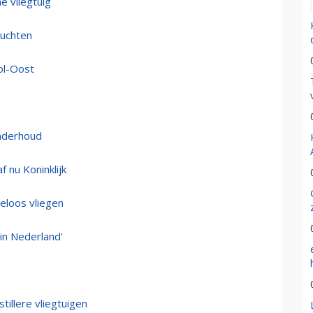
e vliegtuig
luchten
ol-Oost
onderhoud
 nu Koninklijk
eloos vliegen
in Nederland'
illere vliegtuigen