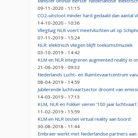
Minister onthult eerste 'Nederlandse' elektrisch
09-11-2020 - 11:15
CO2-uitstoot minder hard gedaald dan aantal v
14-10-2020 - 10:36
Vliegtuig NLR voert meetvluchten uit op Schiph
07-11-2019 - 15:24
NLR: elektrisch vliegen blijft toekomstmuziek
03-10-2019 - 14:42
KLM en NLR integreren augmented reality in 
21-06-2019 - 09:32
Nederlands Lucht- en Ruimtevaartcentrum vanaf
08-04-2019 - 14:59
Jubilerende luchtvaartsector droomt van emissi
14-03-2019 - 17:13
KLM, NLR en Fokker vieren '100 jaar luchtvaart 
11-02-2019 - 15:59
KLM en NLR testen virtual reality aan boord
30-08-2018 - 11:44
Embraer werkt met Nederlandse partners aan st