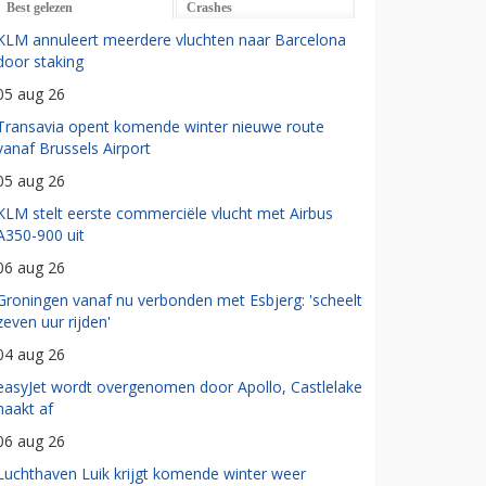
Best gelezen
Crashes
KLM annuleert meerdere vluchten naar Barcelona
door staking
05 aug 26
Transavia opent komende winter nieuwe route
vanaf Brussels Airport
05 aug 26
KLM stelt eerste commerciële vlucht met Airbus
A350-900 uit
06 aug 26
Groningen vanaf nu verbonden met Esbjerg: 'scheelt
zeven uur rijden'
04 aug 26
easyJet wordt overgenomen door Apollo, Castlelake
haakt af
06 aug 26
Luchthaven Luik krijgt komende winter weer