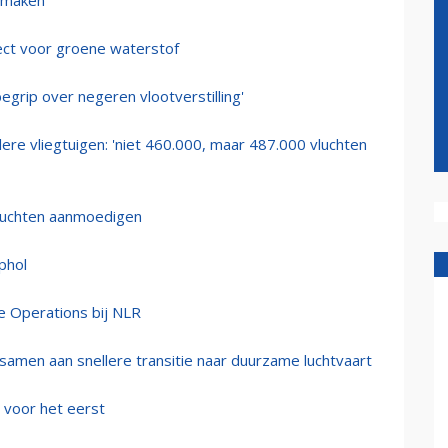
d maken
ject voor groene waterstof
grip over negeren vlootverstilling'
ere vliegtuigen: 'niet 460.000, maar 487.000 vluchten
vluchten aanmoedigen
phol
e Operations bij NLR
samen aan snellere transitie naar duurzame luchtvaart
 voor het eerst