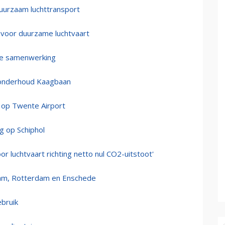
uurzaam luchttransport
n voor duurzame luchtvaart
re samenwerking
a onderhoud Kaagbaan
 op Twente Airport
ig op Schiphol
or luchtvaart richting netto nul CO2-uitstoot'
am, Rotterdam en Enschede
bruik