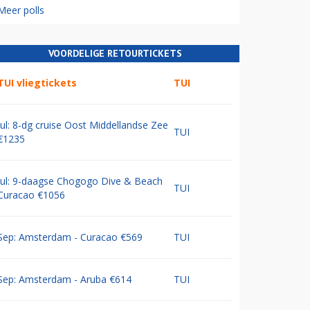
Meer polls
VOORDELIGE RETOURTICKETS
TUI vliegtickets
TUI
Jul: 8-dg cruise Oost Middellandse Zee
TUI
€1235
Jul: 9-daagse Chogogo Dive & Beach
TUI
Curacao €1056
Sep: Amsterdam - Curacao €569
TUI
Sep: Amsterdam - Aruba €614
TUI