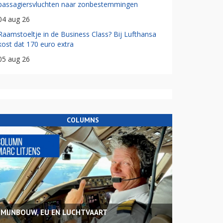
passagiersvluchten naar zonbestemmingen
04 aug 26
Raamstoeltje in de Business Class? Bij Lufthansa
kost dat 170 euro extra
05 aug 26
COLUMNS
MIJNBOUW, EU EN LUCHTVAART