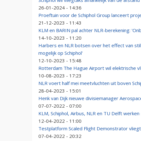
Schiphol wil vliegtaks afhankelijk van de afstan
26-01-2024 - 14:36
Proeftuin voor de Schiphol Group lanceert pro
21-12-2023 - 11:43
KLM en BARIN pal achter NLR-berekening: 'Onbe
14-10-2023 - 11:20
Harbers en NLR botsen over het effect van still
mogelijk op Schiphol'
12-10-2023 - 15:48
Rotterdam The Hague Airport wil elektrische 
10-08-2023 - 17:23
NLR voert half mei meetvluchten uit boven Schi
28-04-2023 - 15:01
Henk van Dijk nieuwe divisiemanager Aerospac
07-07-2022 - 07:00
KLM, Schiphol, Airbus, NLR en TU Delft werken 
12-04-2022 - 11:00
Testplatform Scaled Flight Demonstrator vliegt
07-04-2022 - 20:32