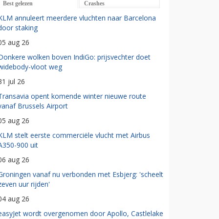
Best gelezen
Crashes
KLM annuleert meerdere vluchten naar Barcelona
door staking
05 aug 26
Donkere wolken boven IndiGo: prijsvechter doet
widebody-vloot weg
31 jul 26
Transavia opent komende winter nieuwe route
vanaf Brussels Airport
05 aug 26
KLM stelt eerste commerciële vlucht met Airbus
A350-900 uit
06 aug 26
Groningen vanaf nu verbonden met Esbjerg: 'scheelt
zeven uur rijden'
04 aug 26
easyJet wordt overgenomen door Apollo, Castlelake