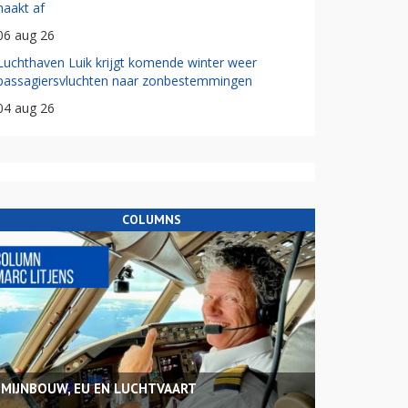
haakt af
06 aug 26
Luchthaven Luik krijgt komende winter weer
passagiersvluchten naar zonbestemmingen
04 aug 26
COLUMNS
MIJNBOUW, EU EN LUCHTVAART