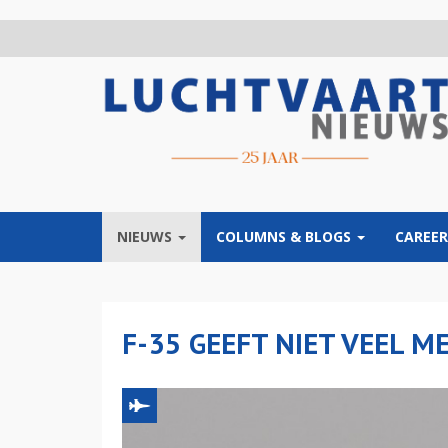
Overslaan
en
naar
de
inhoud
gaan
NIEUWS
COLUMNS & BLOGS
CAREER
F-35 GEEFT NIET VEEL M