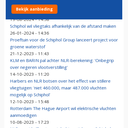
NLR gaat meetvluchten uitvoeren rond Schiphol, ook ’s
Bekijk aanbieding
nachts
19-08-2024 - 14:58
Schiphol wil vliegtaks afhankelijk van de afstand maken
26-01-2024 - 14:36
Proeftuin voor de Schiphol Group lanceert project voor
groene waterstof
21-12-2023 - 11:43
KLM en BARIN pal achter NLR-berekening: 'Onbegrip
over negeren vlootverstilling'
14-10-2023 - 11:20
Harbers en NLR botsen over het effect van stillere
vliegtuigen: 'niet 460.000, maar 487.000 vluchten
mogelijk op Schiphol'
12-10-2023 - 15:48
Rotterdam The Hague Airport wil elektrische vluchten
aanmoedigen
10-08-2023 - 17:23