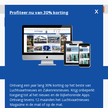
Overslaan
en
x
Digitaal Magazine
Registreer
Check in
naar
Profiteer nu van 30% korting
de
inhoud
gaan
Magazine
Podcasts
Vacatures
Toggl
naviga
Ontvang een jaar lang 30% korting op het beste van
Luchtvaartnieuws en Zakenreisnieuws. Krijg onbeperkt
toegang tot al het nieuws en de bijbehorende Apps.
NLR
Ontvang tevens 12 maanden het Luchtvaartnieuws
Magazine in de mail of op de mat.