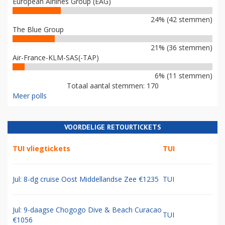
European Airlines Group (EAG)
24% (42 stemmen)
The Blue Group
21% (36 stemmen)
Air-France-KLM-SAS(-TAP)
6% (11 stemmen)
Totaal aantal stemmen: 170
Meer polls
VOORDELIGE RETOURTICKETS
TUI vliegtickets
TUI
Jul: 8-dg cruise Oost Middellandse Zee €1235
TUI
Jul: 9-daagse Chogogo Dive & Beach Curacao
TUI
€1056