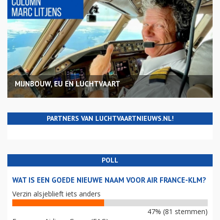
MIJNBOUW, EU EN LUCHTVAART
PARTNERS VAN LUCHTVAARTNIEUWS.NL!
POLL
WAT IS EEN GOEDE NIEUWE NAAM VOOR AIR FRANCE-KLM?
Verzin alsjeblieft iets anders
47% (81 stemmen)