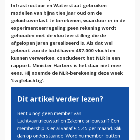
Infrastructuur en Waterstaat gebruiken
modellen van bijna tien jaar oud om de
geluidsoverlast te berekenen, waardoor er in de
experimenteerregeling geen rekening wordt
gehouden met de vlootverstilling die de
afgelopen jaren gerealiseerd is. Als dat wel
gebeurt zou de luchthaven 487.000 vluchten
kunnen verwerken, concludeert het NLR in een
rapport. Minister Harbers is het daar niet mee
eens. Hij noemde de NLR-berekening deze week
‘twijfelachtig’.
Dit artikel verder lezen?
Bent u nog geen member van
Luchtvaartnieuws.nl en Zakenreisnieuws.nl? Een
membership is er al vanaf € 5,45 per maand. Klik
dan op onderstaande 'Word nu member' button