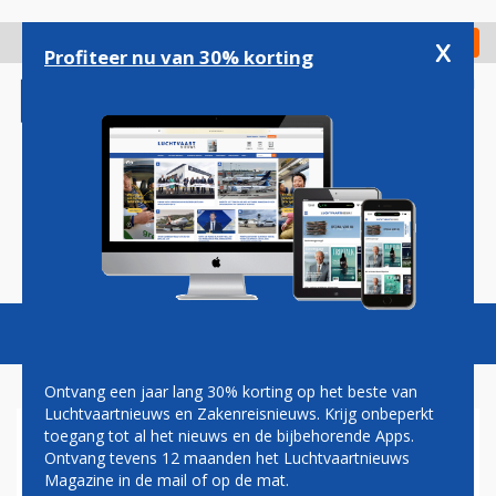
Overslaan
en
x
Digitaal Magazine
Registreer
Check in
naar
Profiteer nu van 30% korting
de
inhoud
gaan
Magazine
Podcasts
Vacatures
Toggl
naviga
Ontvang een jaar lang 30% korting op het beste van
Luchtvaartnieuws en Zakenreisnieuws. Krijg onbeperkt
toegang tot al het nieuws en de bijbehorende Apps.
HARBERS EN NLR BOTSEN
Ontvang tevens 12 maanden het Luchtvaartnieuws
OVER HET EFFECT VAN
Magazine in de mail of op de mat.