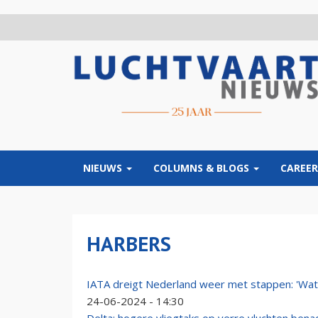
Overslaan
en
naar
de
inhoud
gaan
NIEUWS
COLUMNS & BLOGS
CAREER
HARBERS
IATA dreigt Nederland weer met stappen: 'Wat 
24-06-2024 - 14:30