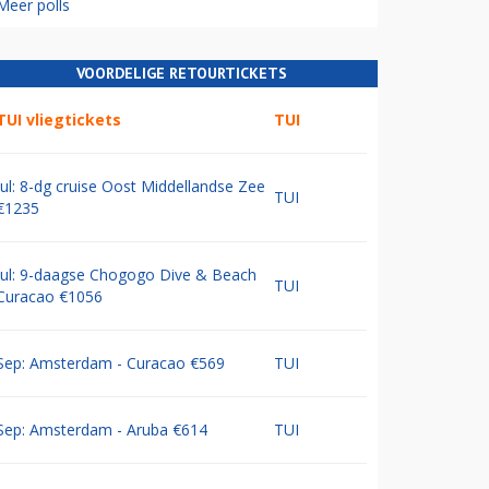
Meer polls
VOORDELIGE RETOURTICKETS
TUI vliegtickets
TUI
Jul: 8-dg cruise Oost Middellandse Zee
TUI
€1235
Jul: 9-daagse Chogogo Dive & Beach
TUI
Curacao €1056
Sep: Amsterdam - Curacao €569
TUI
Sep: Amsterdam - Aruba €614
TUI