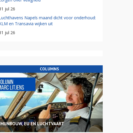
31 jul 26
Luchthavens Napels maand dicht voor onderhoud:
KLM en Transavia wijken uit
31 jul 26
COLUMNS
MIJNBOUW, EU EN LUCHTVAART