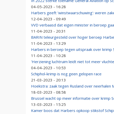
In 2022 sterke toename General Aviation op Sc
04-05-2023 - 16:28
Harbers geeft 'winstwaarschuwing': weren zake
12-04-2023 - 09:49
VVD verbaasd dat eigen minister in beroep gaa
11-04-2023 - 20:31
BARIN teleurgesteld over hoger beroep Harbe
11-04-2023 - 13:29
Harbers in beroep tegen uitspraak over krimp 
11-04-2023 - 10:28
'Herziening luchtruim leidt niet tot meer vluchte
04-04-2023 - 10:53
Schiphol-krimp is nog geen gelopen race
21-03-2023 - 20:13
Hoekstra: zaak tegen Rusland over neerhalen
18-03-2023 - 08:58
Brussel wacht op meer informatie over krimp Sc
13-03-2023 - 15:25
Kamer boos dat Harbers opkoop stikstof Schip