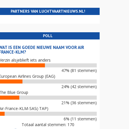
PARTNERS VAN LUCHTVAARTNIEUWS.NL!
POLL
WAT IS EEN GOEDE NIEUWE NAAM VOOR AIR
FRANCE-KLM?
Verzin alsjeblieft iets anders
47% (81 stemmen)
European Airlines Group (EAG)
24% (42 stemmen)
The Blue Group
21% (36 stemmen)
Air-France-KLM-SAS(-TAP)
6% (11 stemmen)
Totaal aantal stemmen: 170