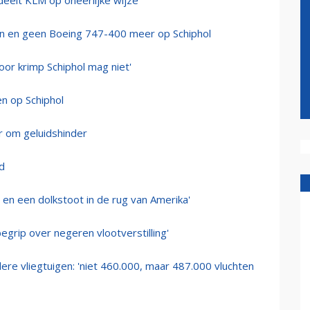
deelt KLM op oneerlijke wijze
ten en geen Boeing 747-400 meer op Schiphol
or krimp Schiphol mag niet'
n op Schiphol
r om geluidshinder
d
 en een dolkstoot in de rug van Amerika'
grip over negeren vlootverstilling'
ere vliegtuigen: 'niet 460.000, maar 487.000 vluchten