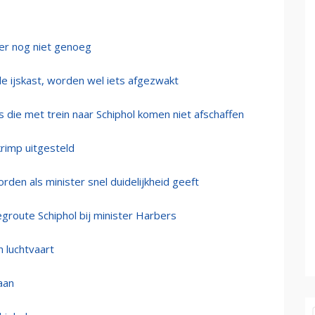
der nog niet genoeg
de ijskast, worden wel iets afgezwakt
rs die met trein naar Schiphol komen niet afschaffen
krimp uitgesteld
rden als minister snel duidelijkheid geeft
egroute Schiphol bij minister Harbers
n luchtvaart
aan