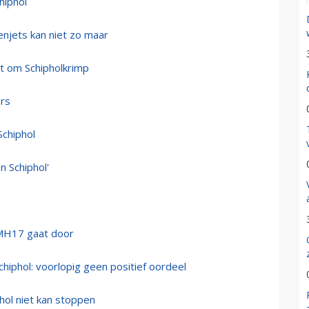
hiphol
njets kan niet zo maar
t om Schipholkrimp
rs
Schiphol
n Schiphol'
 MH17 gaat door
hiphol: voorlopig geen positief oordeel
hol niet kan stoppen