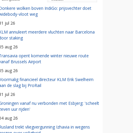
Donkere wolken boven IndiGo: prijsvechter doet
widebody-vloot weg
31 jul 26
KLM annuleert meerdere vluchten naar Barcelona
door staking
05 aug 26
Transavia opent komende winter nieuwe route
vanaf Brussels Airport
05 aug 26
Voormalig financieel directeur KLM Erik Swelheim
aan de slag bij ProRail
31 jul 26
Groningen vanaf nu verbonden met Esbjerg: 'scheelt
zeven uur rijden'
04 aug 26
Rusland trekt vliegvergunning Izhavia in wegens
zorgen over veiligheid