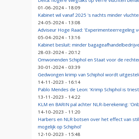
Delta: hogere vliegtaks op verre vluchten bena
01-06-2024 - 18:09
Kabinet wil vanaf 2025 's nachts minder vluch
24-05-2024 - 13:08
Adviseur Hoge Raad: 'Experimenteerregeling vo
05-04-2024 - 13:16
Kabinet besluit: minder bagageafhandelbedrijve
28-03-2024 - 20:12
Omwonenden Schiphol en Staat voor de rechte
30-01-2024 - 03:39
Gedwongen krimp van Schiphol wordt uitgestel
14-11-2023 - 16:14
Pablo Mendes de Leon: 'Krimp Schiphol is triest
13-11-2023 - 14:22
KLM en BARIN pal achter NLR-berekening: 'Onbe
14-10-2023 - 11:20
Harbers en NLR botsen over het effect van still
mogelijk op Schiphol'
12-10-2023 - 15:48