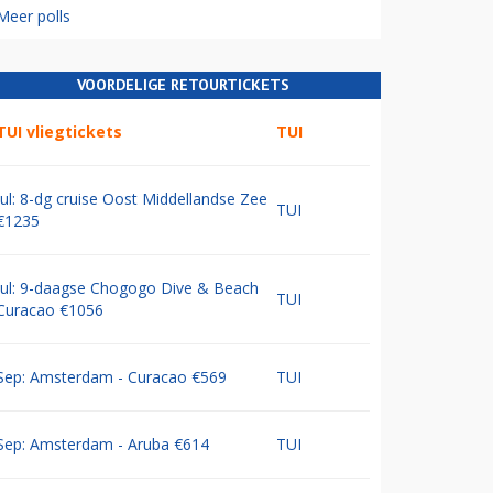
Meer polls
VOORDELIGE RETOURTICKETS
TUI vliegtickets
TUI
Jul: 8-dg cruise Oost Middellandse Zee
TUI
€1235
Jul: 9-daagse Chogogo Dive & Beach
TUI
Curacao €1056
Sep: Amsterdam - Curacao €569
TUI
Sep: Amsterdam - Aruba €614
TUI