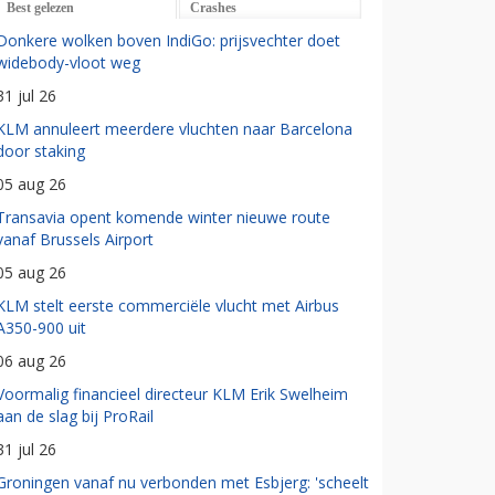
Best gelezen
Crashes
Donkere wolken boven IndiGo: prijsvechter doet
widebody-vloot weg
31 jul 26
KLM annuleert meerdere vluchten naar Barcelona
door staking
05 aug 26
Transavia opent komende winter nieuwe route
vanaf Brussels Airport
05 aug 26
KLM stelt eerste commerciële vlucht met Airbus
A350-900 uit
06 aug 26
Voormalig financieel directeur KLM Erik Swelheim
aan de slag bij ProRail
31 jul 26
Groningen vanaf nu verbonden met Esbjerg: 'scheelt