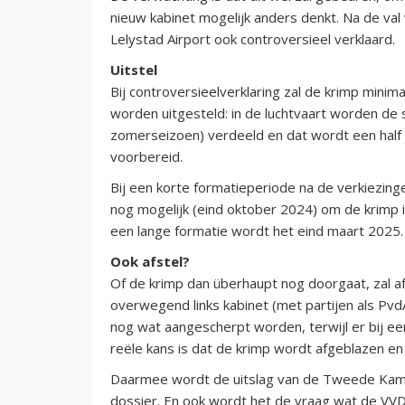
nieuw kabinet mogelijk anders denkt. Na de val 
Lelystad Airport ook controversieel verklaard.
Uitstel
Bij controversieelverklaring zal de krimp minima
worden uitgesteld: in de luchtvaart worden de sl
zomerseizoen) verdeeld en dat wordt een half j
voorbereid.
Bij een korte formatieperiode na de verkiezing
nog mogelijk (eind oktober 2024) om de krimp in 
een lange formatie wordt het eind maart 2025.
Ook afstel?
Of de krimp dan überhaupt nog doorgaat, zal af
overwegend links kabinet (met partijen als PvdA
nog wat aangescherpt worden, terwijl er bij ee
reële kans is dat de krimp wordt afgeblazen en
Daarmee wordt de uitslag van de Tweede Kamer
dossier. En ook wordt het de vraag wat de VVD g