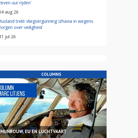
zeven uur rijden'
04 aug 26
Rusland trekt vliegvergunning Izhavia in wegens
zorgen over veiligheid
31 jul 26
COLUMNS
MIJNBOUW, EU EN LUCHTVAART