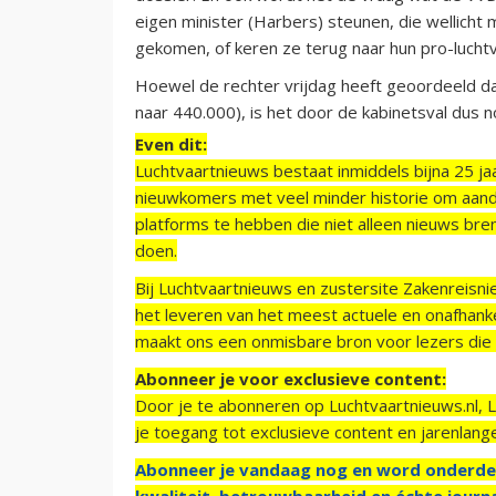
eigen minister (Harbers) steunen, die wellicht
gekomen, of keren ze terug naar hun pro-luchtv
Hoewel de rechter vrijdag heeft geoordeeld da
naar 440.000), is het door de kabinetsval dus 
Even dit:
Luchtvaartnieuws bestaat inmiddels bijna 25 jaa
nieuwkomers met veel minder historie om aand
platforms te hebben die niet alleen nieuws bre
doen.
Bij Luchtvaartnieuws en zustersite Zakenreisn
het leveren van het meest actuele en onafhankel
maakt ons een onmisbare bron voor lezers die g
Abonneer je voor exclusieve content:
Door je te abonneren op Luchtvaartnieuws.nl, 
je toegang tot exclusieve content en jarenlang
Abonneer je vandaag nog en word onderde
kwaliteit, betrouwbaarheid en échte journa