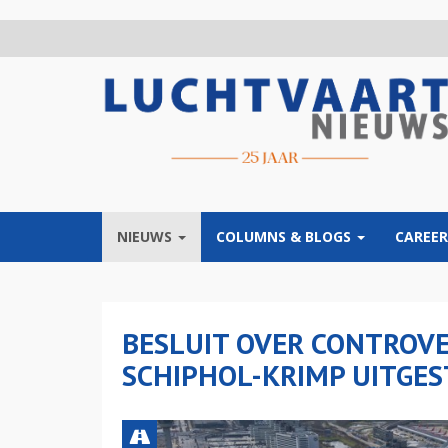
Overslaan
en
naar
de
inhoud
gaan
NIEUWS
COLUMNS & BLOGS
CAREER
BESLUIT OVER CONTROVE
SCHIPHOL-KRIMP UITGE