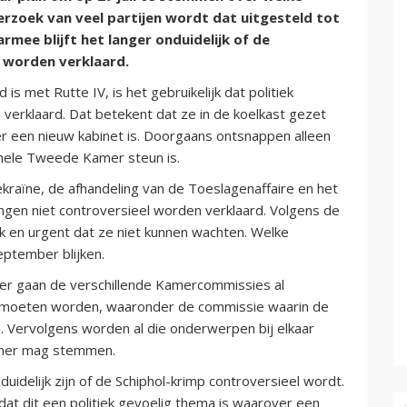
rzoek van veel partijen wordt dat uitgesteld tot
mee blijft het langer onduidelijk of de
l worden verklaard.
is met Rutte IV, is het gebruikelijk dat politiek
erklaard. Dat betekent dat ze in de koelkast gezet
r een nieuw kabinet is. Doorgaans ontsnappen alleen
hele Tweede Kamer steun is.
Oekraïne, de afhandeling van de Toeslagenaffaire en het
ngen niet controversieel worden verklaard. Volgens de
k en urgent dat ze niet kunnen wachten. Welke
ptember blijken.
r gaan de verschillende Kamercommissies al
 moeten worden, waaronder de commissie waarin de
. Vervolgens worden al die onderwerpen bij elkaar
amer mag stemmen.
uidelijk zijn of de Schiphol-krimp controversieel wordt.
dat dit een politiek gevoelig thema is waarover een