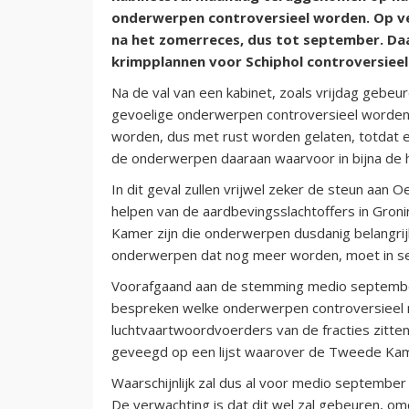
onderwerpen controversieel worden. Op ve
na het zomerreces, dus tot september. Daar
krimpplannen voor Schiphol controversiee
Na de val van een kabinet, zoals vrijdag gebeurd 
gevoelige onderwerpen controversieel worden v
worden, dus met rust worden gelaten, totdat e
de onderwerpen daaraan waarvoor in bijna de 
In dit geval zullen vrijwel zeker de steun aan 
helpen van de aardbevingsslachtoffers in Groni
Kamer zijn die onderwerpen dusdanig belangrij
onderwerpen dat nog meer worden, moet in se
Voorafgaand aan de stemming medio septembe
bespreken welke onderwerpen controversieel
luchtvaartwoordvoerders van de fracties zitten
geveegd op een lijst waarover de Tweede K
Waarschijnlijk zal dus al voor medio september d
De verwachting is dat dit wel zal gebeuren, om