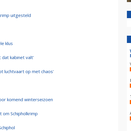
krimp uitgesteld
le klus
 dat kabinet valt'
pt luchtvaart op met chaos'
oor komend winterseizoen
t om Schipholkrimp
Schiphol