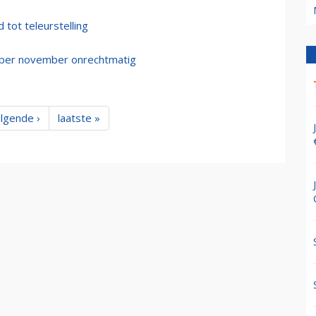
 tot teleurstelling
ol per november onrechtmatig
lgende ›
laatste »