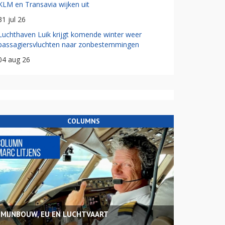
KLM en Transavia wijken uit
31 jul 26
Luchthaven Luik krijgt komende winter weer
passagiersvluchten naar zonbestemmingen
04 aug 26
COLUMNS
MIJNBOUW, EU EN LUCHTVAART