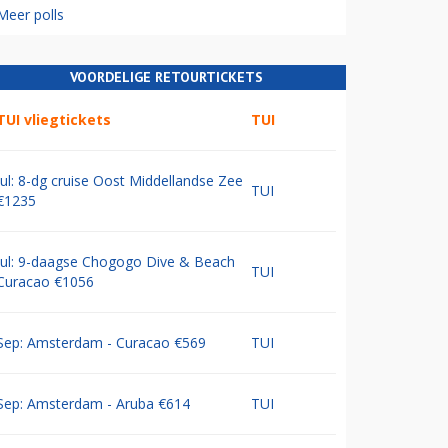
Meer polls
VOORDELIGE RETOURTICKETS
TUI vliegtickets
TUI
Jul: 8-dg cruise Oost Middellandse Zee
TUI
€1235
Jul: 9-daagse Chogogo Dive & Beach
TUI
Curacao €1056
Sep: Amsterdam - Curacao €569
TUI
Sep: Amsterdam - Aruba €614
TUI