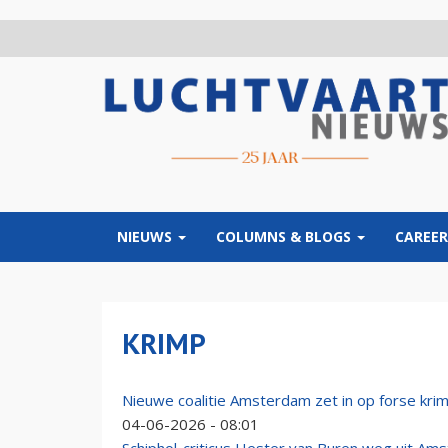
Overslaan
en
naar
de
inhoud
gaan
NIEUWS
COLUMNS & BLOGS
CAREER
KRIMP
Nieuwe coalitie Amsterdam zet in op forse krim
04-06-2026 - 08:01