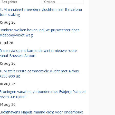
Best gelezen
Crashes
KLM annuleert meerdere vluchten naar Barcelona
door staking
05 aug 26
Donkere wolken boven IndiGo: prijsvechter doet
widebody-vloot weg
31 jul 26
Transavia opent komende winter nieuwe route
vanaf Brussels Airport
05 aug 26
KLM stelt eerste commerciële vlucht met Airbus
A350-900 uit
06 aug 26
Groningen vanaf nu verbonden met Esbjerg: 'scheelt
zeven uur rijden'
04 aug 26
Luchthavens Napels maand dicht voor onderhoud: