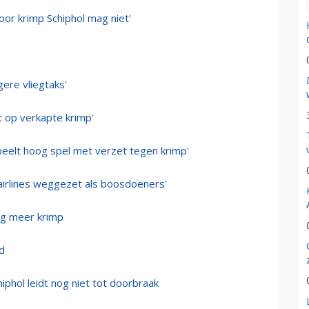
or krimp Schiphol mag niet'
ere vliegtaks'
kt op verkapte krimp'
peelt hoog spel met verzet tegen krimp'
airlines weggezet als boosdoeners'
og meer krimp
d
phol leidt nog niet tot doorbraak