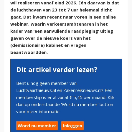
wil realiseren vanaf eind 2026. Eén daarvan is dat
de luchthaven van 23 tot 7 uur helemaal dicht
gaat. Dat kwam recent naar voren in een online
webinar, waarin verkeersambtenaren in het
kader van ‘een aanvullende raadpleging’ uitleg
gaven over de nieuwe koers van het
(demissionaire) kabinet en vragen
beantwoordden.
Dit artikel verder lezen?
Bent u nog geen member van
Luchtvaartnieuws.nl en Zakenreisnieuws.nl? Een
membership is er al vanaf € 5,45 per maand. Klik
dan op onderstaande 'Word nu member' button
voor meer informatie.
Word nu member
Inloggen