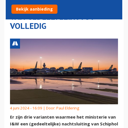
NACHTSLUITING SCHIPHOL:
Bekijk aanbieding
VAN GEDEELTELIJK TOT
VOLLEDIG
4 juni 2024 - 16:09 | Door:
Paul Eldering
Er zijn drie varianten waarmee het ministerie van
I&W een (gedeeltelijke) nachtsluiting van Schiphol