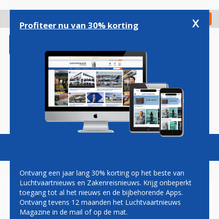
Overslaan
en
x
Digitaal Magazine
Registreer
Check in
naar
Profiteer nu van 30% korting
de
inhoud
gaan
Magazine
Podcasts
Vacatures
Toggl
naviga
Ontvang een jaar lang 30% korting op het beste van
Luchtvaartnieuws en Zakenreisnieuws. Krijg onbeperkt
toegang tot al het nieuws en de bijbehorende Apps.
MINISTERIE BEKIJKT NU DRIE
Ontvang tevens 12 maanden het Luchtvaartnieuws
VARIANTEN VOOR
Magazine in de mail of op de mat.