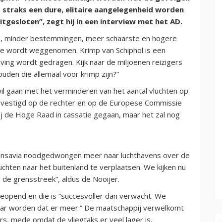
s straks een dure, elitaire aangelegenheid worden
tgesloten”, zegt hij in een interview met het AD.
ten, minder bestemmingen, meer schaarste en hogere
nde wordt weggenomen. Krimp van Schiphol is een
eving wordt gedragen. Kijk naar de miljoenen reizigers
uden die allemaal voor krimp zijn?”
il gaan met het verminderen van het aantal vluchten op
 gevestigd op de rechter en op de Europese Commissie
ij de Hoge Raad in cassatie gegaan, maar het zal nog
ransavia noodgedwongen meer naar luchthavens over de
uchten naar het buitenland te verplaatsen. We kijken nu
 de grensstreek”, aldus de Nooijer.
 geopend en die is “succesvoller dan verwacht. We
jaar worden dat er meer.” De maatschappij verwelkomt
rs, mede omdat de vliegtaks er veel lager is.