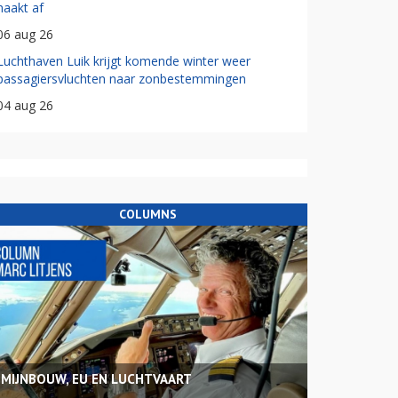
haakt af
06 aug 26
Luchthaven Luik krijgt komende winter weer
passagiersvluchten naar zonbestemmingen
04 aug 26
COLUMNS
MIJNBOUW, EU EN LUCHTVAART