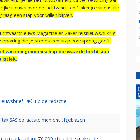
ijke nieuws over de luchtvaart- en (zaken)reisindustrie
raag een stap voor willen blijven.
Luchtvaartnieuws Magazine en Zakenreisnieuws.nl krijg
e ervaring die je steeds een stap voorsprong geeft.
el van een gemeenschap die waarde hecht aan
listiek.
nieuwsbrief
Tip de redactie
 tak SAS op laatste moment afgeblazen
elen nadat piloot 70.000 xtc-pillen smokkelde