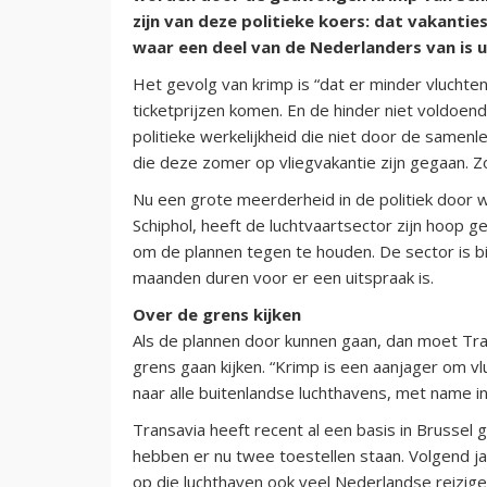
zijn van deze politieke koers: dat vakantie
waar een deel van de Nederlanders van is ui
Het gevolg van krimp is “dat er minder vluch
ticketprijzen komen. En de hinder niet voldoe
politieke werkelijkheid die niet door de samenl
die deze zomer op vliegvakantie zijn gegaan. Zo
Nu een grote meerderheid in de politiek door w
Schiphol, heeft de luchtvaartsector zijn hoop
om de plannen tegen te houden. De sector is b
maanden duren voor er een uitspraak is.
Over de grens kijken
Als de plannen door kunnen gaan, dan moet T
grens gaan kijken. “Krimp is een aanjager om vl
naar alle buitenlandse luchthavens, met name in
Transavia heeft recent al een basis in Brussel
hebben er nu twee toestellen staan. Volgend 
op die luchthaven ook veel Nederlandse reizige