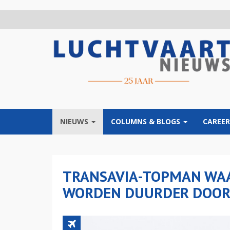
Overslaan
en
naar
de
inhoud
gaan
NIEUWS
COLUMNS & BLOGS
CAREER
TRANSAVIA-TOPMAN WA
WORDEN DUURDER DOOR