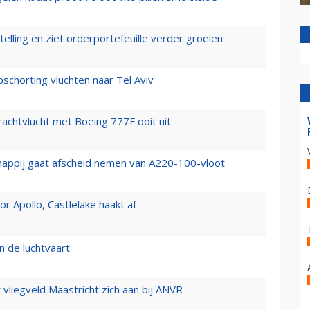
elling en ziet orderportefeuille verder groeien
chorting vluchten naar Tel Aviv
vrachtvlucht met Boeing 777F ooit uit
happij gaat afscheid nemen van A220-100-vloot
 Apollo, Castlelake haakt af
n de luchtvaart
t vliegveld Maastricht zich aan bij ANVR