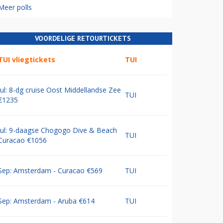
Meer polls
VOORDELIGE RETOURTICKETS
TUI vliegtickets
TUI
Jul: 8-dg cruise Oost Middellandse Zee
TUI
€1235
Jul: 9-daagse Chogogo Dive & Beach
TUI
Curacao €1056
Sep: Amsterdam - Curacao €569
TUI
Sep: Amsterdam - Aruba €614
TUI