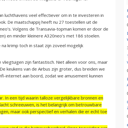
 luchthavens veel effectiever om in te investeren in
 ook. De maatschappij heeft nu 27 toestellen uit de
21neo’s. Volgens de Transavia-topman komen er door de
en) en minder kleinere A320neo’s met 186 stoelen.
a krimp toch in staat zijn zoveel mogelijk
e vliegtuigen zijn fantastisch. Niet alleen voor ons, maar
e keukens van de Airbus zijn groter, dus breiden we
wifi-internet aan boord, zodat we amusement kunnen
r. In een tijd waarin talloze vergelijkbare bronnen en
acht schreeuwen, is het belangrijk om betrouwbare
ngen, maar ook perspectief en verhalen die er echt toe
ieuws vind je die betrouwbaarheid. Onze toewijding aan