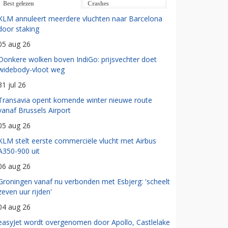
Best gelezen
Crashes
KLM annuleert meerdere vluchten naar Barcelona
door staking
05 aug 26
Donkere wolken boven IndiGo: prijsvechter doet
widebody-vloot weg
31 jul 26
Transavia opent komende winter nieuwe route
vanaf Brussels Airport
05 aug 26
KLM stelt eerste commerciële vlucht met Airbus
A350-900 uit
06 aug 26
Groningen vanaf nu verbonden met Esbjerg: 'scheelt
zeven uur rijden'
04 aug 26
easyJet wordt overgenomen door Apollo, Castlelake