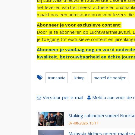
het leveren van het meest actuele en onafhankel
maakt ons een onmisbare bron voor lezers die g
Abonneer je voor exclusieve content:
Door je te abonneren op Luchtvaartnieuws.nl, 
je toegang tot exclusieve content en jarenlang
Abonneer je vandaag nog en word onderde
kwaliteit, betrouwbaarheid en échte journa
transavia
krimp
marcel de nooijer
Verstuur per e-mail
Meld u aan voor de 
Staking cabinepersoneel Noorse
07-08-2026, 15:11
Malaysia Airlines neemt maatreg