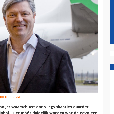
to: Transavia
oijer waarschuwt dat vliegvakanties duurder
hol. “Het móét duidelijk worden wat de gevolgen