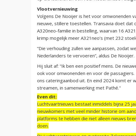
Vlootvernieuwing
Volgens De Nooijer is het voor omwonenden van
nieuwe, stillere toestellen. Transavia doet dat
A320neo-familie in bestelling, waarvan 16 A3
krimp mogelijk meer A321neo’s (met 232 stoel
“Die verhouding zullen we aanpassen, zodat we n
Nederlanders te vervoeren”, aldus De Nooijer.
Hij sluit af: “Ik ben een positief mens. De nieuw
ook voor omwonenden en voor de passagiers. D
ons cateringaanbod uit. En eind 2024 komt er 
streamen, in samenwerking met Pathé."
Even dit:
Luchtvaartnieuws bestaat inmiddels bijna 25 jaa
nieuwkomers met veel minder historie om aand
platforms te hebben die niet alleen nieuws bre
doen.
Bij Luchtvaartnieuws en zustersite Zakenreisn