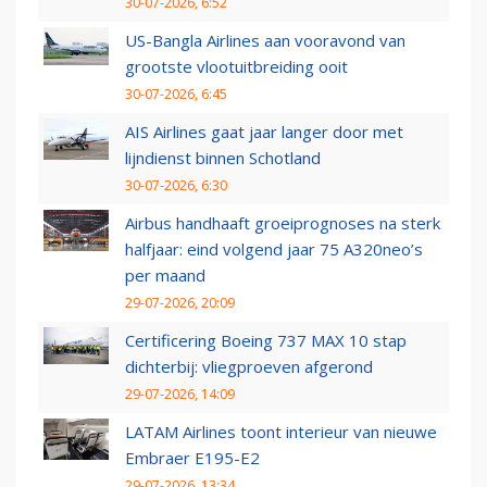
30-07-2026, 6:52
US-Bangla Airlines aan vooravond van
grootste vlootuitbreiding ooit
30-07-2026, 6:45
AIS Airlines gaat jaar langer door met
lijndienst binnen Schotland
30-07-2026, 6:30
Airbus handhaaft groeiprognoses na sterk
halfjaar: eind volgend jaar 75 A320neo’s
per maand
29-07-2026, 20:09
Certificering Boeing 737 MAX 10 stap
dichterbij: vliegproeven afgerond
29-07-2026, 14:09
LATAM Airlines toont interieur van nieuwe
Embraer E195-E2
29-07-2026, 13:34