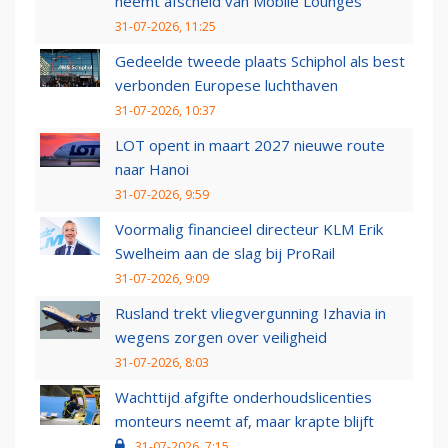
neemt afscheid van Mobile Lounges
31-07-2026, 11:25
Gedeelde tweede plaats Schiphol als best
verbonden Europese luchthaven
31-07-2026, 10:37
LOT opent in maart 2027 nieuwe route
naar Hanoi
31-07-2026, 9:59
Voormalig financieel directeur KLM Erik
Swelheim aan de slag bij ProRail
31-07-2026, 9:09
Rusland trekt vliegvergunning Izhavia in
wegens zorgen over veiligheid
31-07-2026, 8:03
Wachttijd afgifte onderhoudslicenties
monteurs neemt af, maar krapte blijft
31-07-2026, 7:15