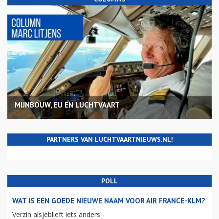
MIJNBOUW, EU EN LUCHTVAART
PARTNERS VAN LUCHTVAARTNIEUWS.NL!
POLL
WAT IS EEN GOEDE NIEUWE NAAM VOOR AIR FRANCE-KLM?
Verzin alsjeblieft iets anders