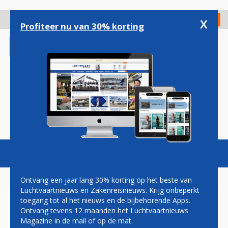
Overslaan
en
x
Digitaal Magazine
Registreer
Check in
naar
Profiteer nu van 30% korting
de
inhoud
gaan
Magazine
Podcasts
Vacatures
Toggl
naviga
Ontvang een jaar lang 30% korting op het beste van
Luchtvaartnieuws en Zakenreisnieuws. Krijg onbeperkt
toegang tot al het nieuws en de bijbehorende Apps.
MADLENER: ECONOMEN
Ontvang tevens 12 maanden het Luchtvaartnieuws
ONDERSCHATTEN SCHADE
Magazine in de mail of op de mat.