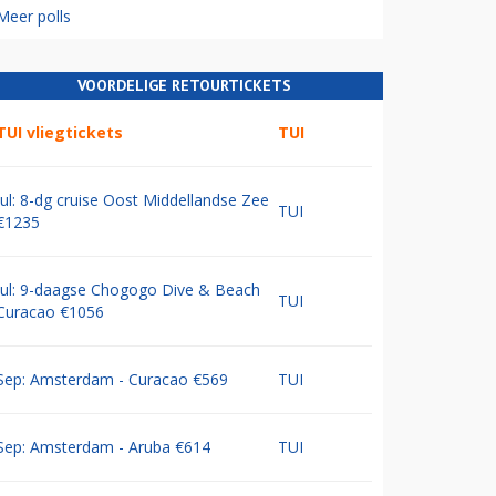
Meer polls
VOORDELIGE RETOURTICKETS
TUI vliegtickets
TUI
Jul: 8-dg cruise Oost Middellandse Zee
TUI
€1235
Jul: 9-daagse Chogogo Dive & Beach
TUI
Curacao €1056
Sep: Amsterdam - Curacao €569
TUI
Sep: Amsterdam - Aruba €614
TUI