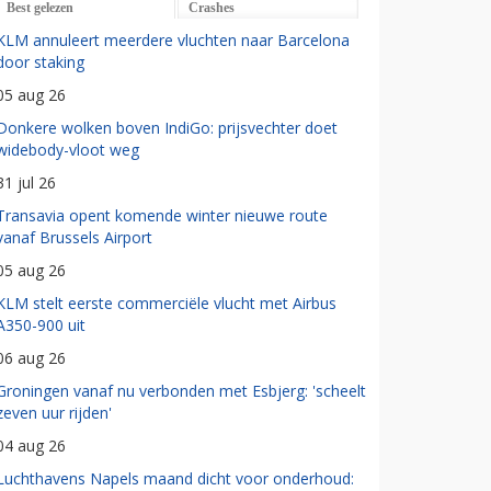
Best gelezen
Crashes
KLM annuleert meerdere vluchten naar Barcelona
door staking
05 aug 26
Donkere wolken boven IndiGo: prijsvechter doet
widebody-vloot weg
31 jul 26
Transavia opent komende winter nieuwe route
vanaf Brussels Airport
05 aug 26
KLM stelt eerste commerciële vlucht met Airbus
A350-900 uit
06 aug 26
Groningen vanaf nu verbonden met Esbjerg: 'scheelt
zeven uur rijden'
04 aug 26
Luchthavens Napels maand dicht voor onderhoud: