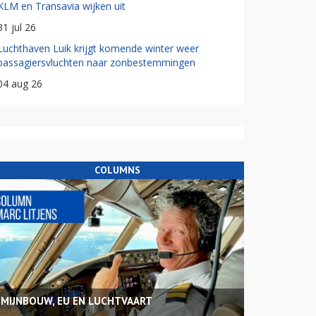
KLM en Transavia wijken uit
31 jul 26
Luchthaven Luik krijgt komende winter weer
passagiersvluchten naar zonbestemmingen
04 aug 26
COLUMNS
MIJNBOUW, EU EN LUCHTVAART