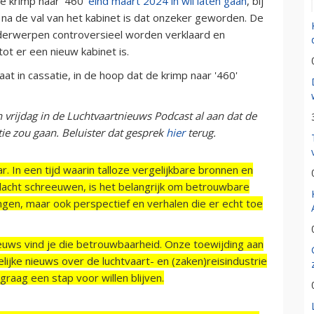
de krimp naar '460'
eind maart 2024 in wil laten gaan
, bij
na de val van het kabinet is dat onzeker geworden. De
erwerpen controversieel worden verklaard en
t er een nieuw kabinet is.
at in cassatie, in de hoop dat de krimp naar '460'
 vrijdag in de Luchtvaartnieuws Podcast al aan dat de
tie zou gaan. Beluister dat gesprek
hier
terug.
r. In een tijd waarin talloze vergelijkbare bronnen en
acht schreeuwen, is het belangrijk om betrouwbare
ngen, maar ook perspectief en verhalen die er echt toe
ieuws vind je die betrouwbaarheid. Onze toewijding aan
ijke nieuws over de luchtvaart- en (zaken)reisindustrie
raag een stap voor willen blijven.