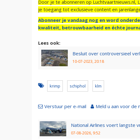
Door je te abonneren op Luchtvaartnieuws.nl, 
je toegang tot exclusieve content en jarenlang
Abonneer je vandaag nog en word onderde
kwaliteit, betrouwbaarheid en échte journa
Lees ook:
Besluit over controversieel ver
10-07-2023, 20:18
krimp
schiphol
klm
Verstuur per e-mail
Meld u aan voor de 
National Airlines voert langste 
07-08-2026, 9:52