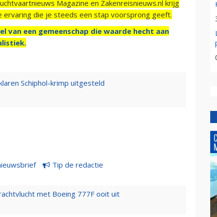
Luchtvaartnieuws Magazine en Zakenreisnieuws.nl krijg
e ervaring die je steeds een stap voorsprong geeft.
el van een gemeenschap die waarde hecht aan
listiek.
klaren Schiphol-krimp uitgesteld
nieuwsbrief
Tip de redactie
vrachtvlucht met Boeing 777F ooit uit