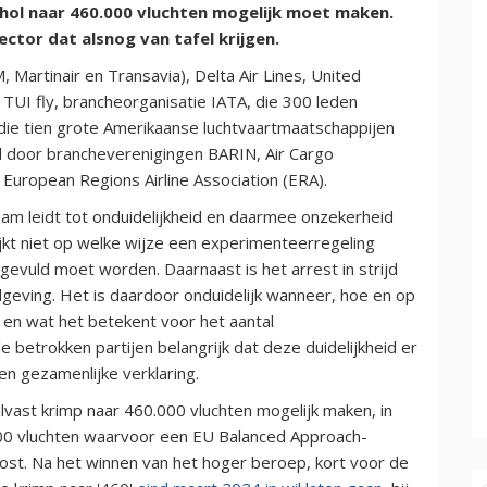
hol naar 460.000 vluchten mogelijk moet maken.
ector dat alsnog van tafel krijgen.
artinair en Transavia), Delta Air Lines, United
, TUI fly, brancheorganisatie IATA, die 300 leden
, die tien grote Amerikaanse luchtvaartmaatschappijen
 door brancheverenigingen BARIN, Air Cargo
 European Regions Airline Association (ERA).
am leidt tot onduidelijkheid en daarmee onzekerheid
lijkt niet op welke wijze een experimenteerregeling
evuld moet worden. Daarnaast is het arrest in strijd
lgeving. Het is daardoor onduidelijk wanneer, hoe en op
 en wat het betekent voor het aantal
e betrokken partijen belangrijk dat deze duidelijkheid er
en gezamenlijke verklaring.
ast krimp naar 460.000 vluchten mogelijk maken, in
000 vluchten waarvoor een EU Balanced Approach-
ost. Na het winnen van het hoger beroep, kort voor de