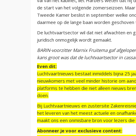
val van het kabinet, liet Harbers weten dat hij 
de start van het volgende zomerseizoen. Maar 
Tweede Kamer beslist in september welke ond
daarmee op de lange baan worden geschoven to
De luchtvaartsector wil dat niet afwachten en ga
juridisch onmogelijk wordt gemaakt.
BARIN-voorzitter Marnix Fruitema gaf afgelopen
kans groot was dat de luchtvaartsector in cassa
Even dit:
Luchtvaartnieuws bestaat inmiddels bijna 25 jaa
nieuwkomers met veel minder historie om aand
platforms te hebben die niet alleen nieuws bre
doen.
Bij Luchtvaartnieuws en zustersite Zakenreisn
het leveren van het meest actuele en onafhankel
maakt ons een onmisbare bron voor lezers die g
Abonneer je voor exclusieve content: