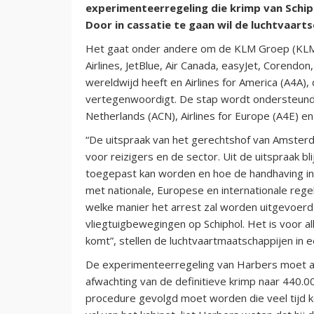
experimenteerregeling die krimp van Schip
Door in cassatie te gaan wil de luchtvaarts
Het gaat onder andere om de KLM Groep (KLM, M
Airlines, JetBlue, Air Canada, easyJet, Corendon
wereldwijd heeft en Airlines for America (A4A)
vertegenwoordigt. De stap wordt ondersteund
Netherlands (ACN), Airlines for Europe (A4E) en
“De uitspraak van het gerechtshof van Amsterd
voor reizigers en de sector. Uit de uitspraak b
toegepast kan worden en hoe de handhaving ing
met nationale, Europese en internationale rege
welke manier het arrest zal worden uitgevoerd
vliegtuigbewegingen op Schiphol. Het is voor all
komt”, stellen de luchtvaartmaatschappijen in e
De experimenteerregeling van Harbers moet alv
afwachting van de definitieve krimp naar 440.
procedure gevolgd moet worden die veel tijd k