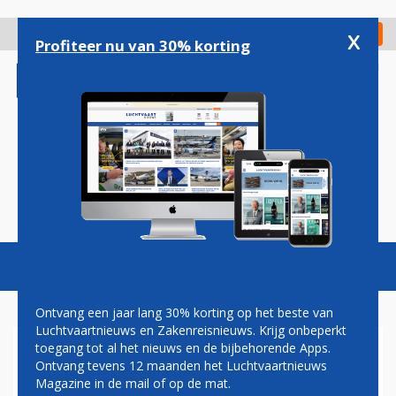
Overslaan
en
x
Digitaal Magazine
Registreer
Check in
naar
Profiteer nu van 30% korting
de
inhoud
gaan
Magazine
Podcasts
Vacatures
Toggl
naviga
Ontvang een jaar lang 30% korting op het beste van
Luchtvaartnieuws en Zakenreisnieuws. Krijg onbeperkt
toegang tot al het nieuws en de bijbehorende Apps.
GROTE ZORGEN BIJ KLM OVER
Ontvang tevens 12 maanden het Luchtvaartnieuws
MOGELIJKE EXTRA KRIMP
Magazine in de mail of op de mat.