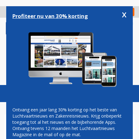
Overslaan
en
x
Digitaal Magazine
Registreer
Check in
naar
Profiteer nu van 30% korting
de
inhoud
gaan
Magazine
Podcasts
Vacatures
Toggl
naviga
Ontvang een jaar lang 30% korting op het beste van
Luchtvaartnieuws en Zakenreisnieuws. Krijg onbeperkt
toegang tot al het nieuws en de bijbehorende Apps.
MINISTER ONTHULT EERSTE
Ontvang tevens 12 maanden het Luchtvaartnieuws
'NEDERLANDSE'
Magazine in de mail of op de mat.