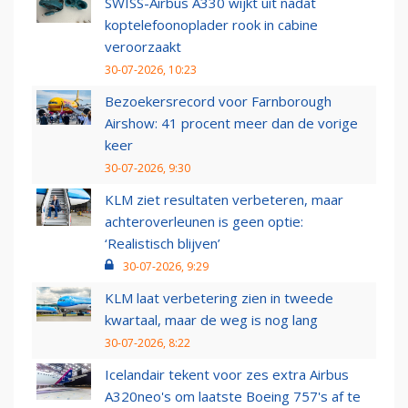
SWISS-Airbus A330 wijkt uit nadat
koptelefoonoplader rook in cabine
veroorzaakt
30-07-2026, 10:23
Bezoekersrecord voor Farnborough
Airshow: 41 procent meer dan de vorige
keer
30-07-2026, 9:30
KLM ziet resultaten verbeteren, maar
achteroverleunen is geen optie:
‘Realistisch blijven’
30-07-2026, 9:29
KLM laat verbetering zien in tweede
kwartaal, maar de weg is nog lang
30-07-2026, 8:22
Icelandair tekent voor zes extra Airbus
A320neo's om laatste Boeing 757's af te