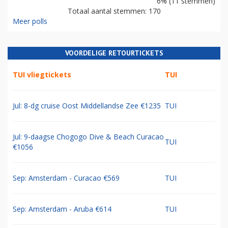
6% (11 stemmen)
Totaal aantal stemmen: 170
Meer polls
VOORDELIGE RETOURTICKETS
TUI vliegtickets
TUI
Jul: 8-dg cruise Oost Middellandse Zee €1235
TUI
Jul: 9-daagse Chogogo Dive & Beach Curacao
TUI
€1056
Sep: Amsterdam - Curacao €569
TUI
Sep: Amsterdam - Aruba €614
TUI