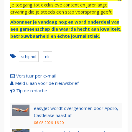
je toegang tot exclusieve content en jarenlange
ervaring die je steeds een stap voorsprong geeft.
Abonneer je vandaag nog en word onderdeel van
een gemeenschap die waarde hecht aan kwaliteit,
betrouwbaarheid en échte journalistiek.
schiphol
nlr
Verstuur per e-mail
Meld u aan voor de nieuwsbrief
Tip de redactie
easyJet wordt overgenomen door Apollo,
Castlelake haakt af
06-08-2026, 16:20