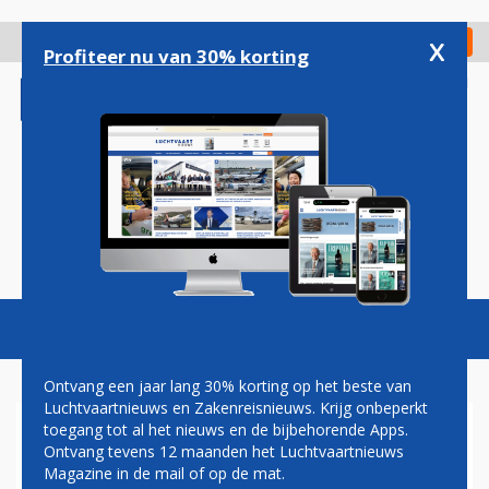
Overslaan
en
x
Digitaal Magazine
Registreer
Check in
naar
Profiteer nu van 30% korting
de
inhoud
gaan
Magazine
Podcasts
Vacatures
Toggl
naviga
Ontvang een jaar lang 30% korting op het beste van
Luchtvaartnieuws en Zakenreisnieuws. Krijg onbeperkt
toegang tot al het nieuws en de bijbehorende Apps.
NLR VOERT HALF MEI
Ontvang tevens 12 maanden het Luchtvaartnieuws
MEETVLUCHTEN UIT BOVEN
Magazine in de mail of op de mat.