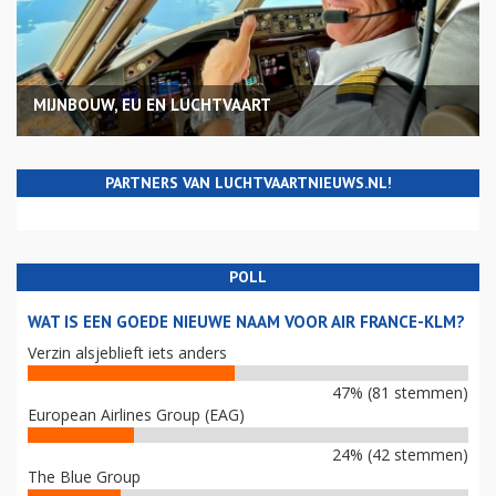
MIJNBOUW, EU EN LUCHTVAART
PARTNERS VAN LUCHTVAARTNIEUWS.NL!
POLL
WAT IS EEN GOEDE NIEUWE NAAM VOOR AIR FRANCE-KLM?
Verzin alsjeblieft iets anders
47% (81 stemmen)
European Airlines Group (EAG)
24% (42 stemmen)
The Blue Group