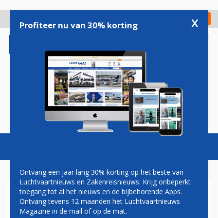
Overslaan
en
x
Digitaal Magazine
Registreer
Check in
naar
Profiteer nu van 30% korting
de
inhoud
gaan
Magazine
Podcasts
Vacatures
Toggl
naviga
Ontvang een jaar lang 30% korting op het beste van
Luchtvaartnieuws en Zakenreisnieuws. Krijg onbeperkt
toegang tot al het nieuws en de bijbehorende Apps.
NLR OPENT
Ontvang tevens 12 maanden het Luchtvaartnieuws
ONDERZOEKSCENTRUM VOOR
Magazine in de mail of op de mat.