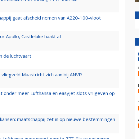
happij gaat afscheid nemen van A220-100-vloot
 Apollo, Castlelake haakt af
n de luchtvaart
t vliegveld Maastricht zich aan bij ANVR
t onder meer Lufthansa en easyJet slots vrijgeven op
ansen: maatschappij zet in op nieuwe bestemmingen
er: Lufthansa overweegt eerste 777-9’s te weigeren