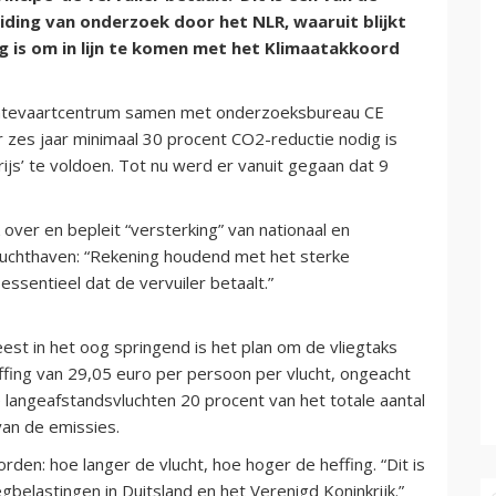
iding van onderzoek door het NLR, waaruit blijkt
g is om in lijn te komen met het Klimaatakkoord
uimtevaartcentrum samen met onderzoeksbureau CE
 zes jaar minimaal 30 procent CO2-reductie nodig is
ijs’ te voldoen. Tot nu werd er vanuit gegaan dat 9
over en bepleit “versterking” van nationaal en
e luchthaven: “Rekening houdend met het sterke
 essentieel dat de vervuiler betaalt.”
est in het oog springend is het plan om de vliegtaks
ffing van 29,05 euro per persoon per vlucht, ongeacht
e langeafstandsvluchten 20 procent van het totale aantal
van de emissies.
n: hoe langer de vlucht, hoe hoger de heffing. “Dit is
egbelastingen in Duitsland en het Verenigd Koninkrijk.”