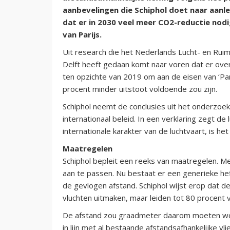
aanbevelingen die Schiphol doet naar aanle
dat er in 2030 veel meer CO2-reductie nodi
van Parijs.
Uit research die het Nederlands Lucht- en R
Delft heeft gedaan komt naar voren dat er over
ten opzichte van 2019 om aan de eisen van ‘Par
procent minder uitstoot voldoende zou zijn.
Schiphol neemt de conclusies uit het onderzoek 
internationaal beleid. In een verklaring zegt d
internationale karakter van de luchtvaart, is het
Maatregelen
Schiphol bepleit een reeks van maatregelen. Me
aan te passen. Nu bestaat er een generieke he
de gevlogen afstand. Schiphol wijst erop dat d
vluchten uitmaken, maar leiden tot 80 procent 
De afstand zou graadmeter daarom moeten worde
in lijn met al bestaande afstandsafhankelijke vli