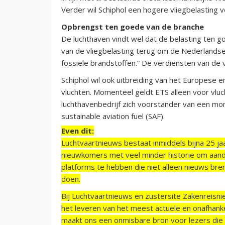
Verder wil Schiphol een hogere vliegbelasting v
Opbrengst ten goede van de branche
De luchthaven vindt wel dat de belasting ten 
van de vliegbelasting terug om de Nederlandse
fossiele brandstoffen.” De verdiensten van de 
Schiphol wil ook uitbreiding van het Europese 
vluchten. Momenteel geldt ETS alleen voor vluc
luchthavenbedrijf zich voorstander van een mon
sustainable aviation fuel (SAF).
Even dit:
Luchtvaartnieuws bestaat inmiddels bijna 25 jaa
nieuwkomers met veel minder historie om aand
platforms te hebben die niet alleen nieuws bre
doen.
Bij Luchtvaartnieuws en zustersite Zakenreisn
het leveren van het meest actuele en onafhankel
maakt ons een onmisbare bron voor lezers die g