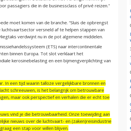
oor passagiers die in de businessclass of privé reizen."
goede moet komen van de branche. “Sluis de opbrengst
 luchtvaartsector versneld af te helpen stappen van
vliegtaks verdwijnt nu in de pot algemene middelen.
emissiehandelssysteem (ETS) naar intercontinentale
hten binnen Europa. Tot slot verklaart het
diale kerosinebelasting en een bijmengverplichting van
r. In een tijd waarin talloze vergelijkbare bronnen en
acht schreeuwen, is het belangrijk om betrouwbare
ngen, maar ook perspectief en verhalen die er echt toe
ieuws vind je die betrouwbaarheid. Onze toewijding aan
ijke nieuws over de luchtvaart- en (zaken)reisindustrie
raag een stap voor willen blijven.