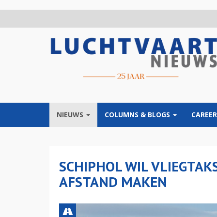
Overslaan
en
naar
de
inhoud
gaan
NIEUWS
COLUMNS & BLOGS
CAREER
SCHIPHOL WIL VLIEGTAK
AFSTAND MAKEN