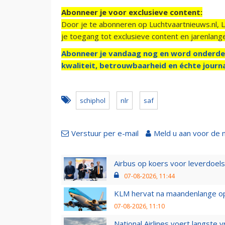
Abonneer je voor exclusieve content:
Door je te abonneren op Luchtvaartnieuws.nl, 
je toegang tot exclusieve content en jarenlang
Abonneer je vandaag nog en word onderde
kwaliteit, betrouwbaarheid en échte journa
schiphol
nlr
saf
Verstuur per e-mail
Meld u aan voor de 
Airbus op koers voor leverdoelst
07-08-2026, 11:44
KLM hervat na maandenlange ops
07-08-2026, 11:10
National Airlines voert langste 