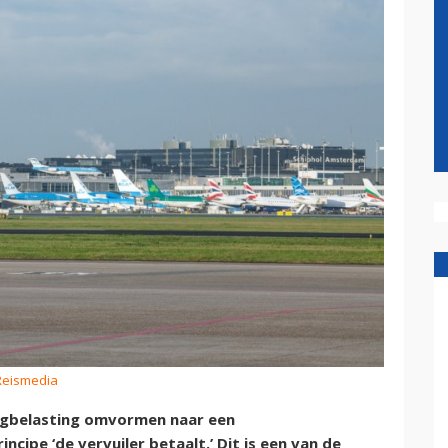
 Reismedia
iegbelasting omvormen naar een
ncipe ‘de vervuiler betaalt.’ Dit is een van de