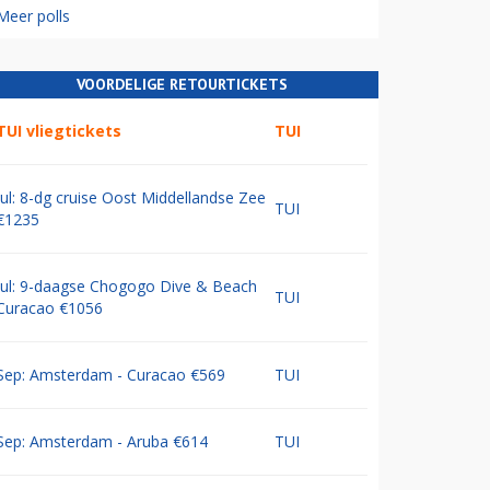
Meer polls
VOORDELIGE RETOURTICKETS
TUI vliegtickets
TUI
Jul: 8-dg cruise Oost Middellandse Zee
TUI
€1235
Jul: 9-daagse Chogogo Dive & Beach
TUI
Curacao €1056
Sep: Amsterdam - Curacao €569
TUI
Sep: Amsterdam - Aruba €614
TUI