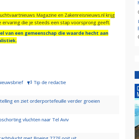
Luchtvaartnieuws Magazine en Zakenreisnieuws.nl krijg
e ervaring die je steeds een stap voorsprong geeft.
el van een gemeenschap die waarde hecht aan
listiek.
nieuwsbrief
Tip de redactie
elling en ziet orderportefeuille verder groeien
chorting vluchten naar Tel Aviv
vrachtvlucht met Boeing 777F ooit uit