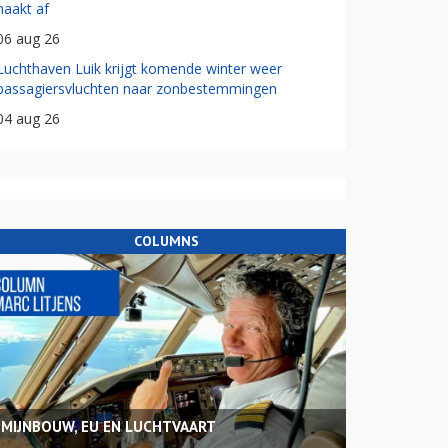
haakt af
06 aug 26
Luchthaven Luik krijgt komende winter weer
passagiersvluchten naar zonbestemmingen
04 aug 26
COLUMNS
MIJNBOUW, EU EN LUCHTVAART