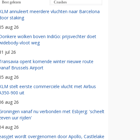
Best gelezen
Crashes
KLM annuleert meerdere vluchten naar Barcelona
door staking
05 aug 26
Donkere wolken boven IndiGo: prijsvechter doet
widebody-vloot weg
31 jul 26
Transavia opent komende winter nieuwe route
vanaf Brussels Airport
05 aug 26
KLM stelt eerste commerciële vlucht met Airbus
A350-900 uit
06 aug 26
Groningen vanaf nu verbonden met Esbjerg: 'scheelt
zeven uur rijden'
04 aug 26
easyJet wordt overgenomen door Apollo, Castlelake