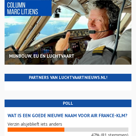
MIJNBOUW, EU EN LUCHTVAART
PARTNERS VAN LUCHTVAARTNIEUWS.NL!
POLL
WAT IS EEN GOEDE NIEUWE NAAM VOOR AIR FRANCE-KLM?
Verzin alsjeblieft iets anders
47% (81 stemmen)