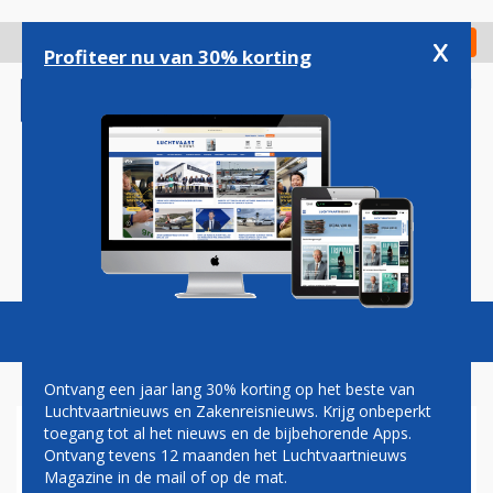
Overslaan
en
x
Digitaal Magazine
Registreer
Check in
naar
Profiteer nu van 30% korting
de
inhoud
gaan
Magazine
Podcasts
Vacatures
Toggl
naviga
Ontvang een jaar lang 30% korting op het beste van
Luchtvaartnieuws en Zakenreisnieuws. Krijg onbeperkt
toegang tot al het nieuws en de bijbehorende Apps.
VLIEGTUIG NLR TEST
Ontvang tevens 12 maanden het Luchtvaartnieuws
NAVIGATIESYSTEMEN
Magazine in de mail of op de mat.