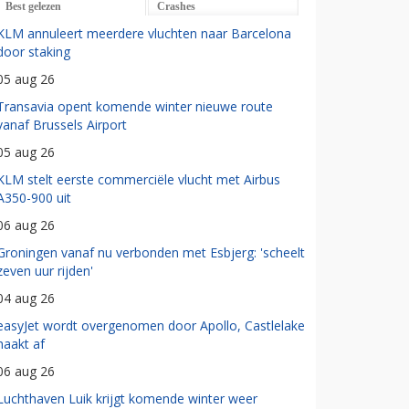
Best gelezen
Crashes
KLM annuleert meerdere vluchten naar Barcelona
door staking
05 aug 26
Transavia opent komende winter nieuwe route
vanaf Brussels Airport
05 aug 26
KLM stelt eerste commerciële vlucht met Airbus
A350-900 uit
06 aug 26
Groningen vanaf nu verbonden met Esbjerg: 'scheelt
zeven uur rijden'
04 aug 26
easyJet wordt overgenomen door Apollo, Castlelake
haakt af
06 aug 26
Luchthaven Luik krijgt komende winter weer