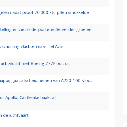
elen nadat piloot 70.000 xtc-pillen smokkelde
elling en ziet orderportefeuille verder groeien
chorting vluchten naar Tel Aviv
vrachtvlucht met Boeing 777F ooit uit
happij gaat afscheid nemen van A220-100-vloot
 Apollo, Castlelake haakt af
n de luchtvaart