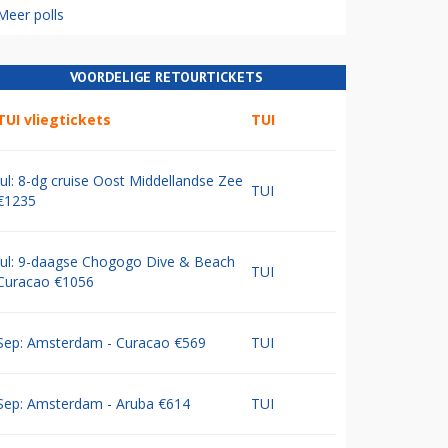
Meer polls
VOORDELIGE RETOURTICKETS
TUI vliegtickets
TUI
Jul: 8-dg cruise Oost Middellandse Zee
TUI
€1235
Jul: 9-daagse Chogogo Dive & Beach
TUI
Curacao €1056
Sep: Amsterdam - Curacao €569
TUI
Sep: Amsterdam - Aruba €614
TUI