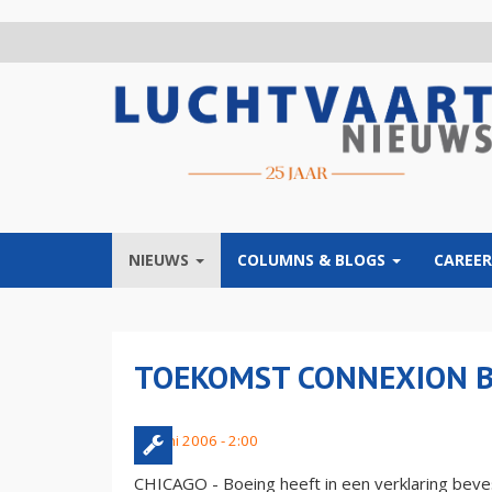
Overslaan
en
naar
de
inhoud
gaan
NIEUWS
COLUMNS & BLOGS
CAREER
TOEKOMST CONNEXION B
27 juni 2006 - 2:00
CHICAGO - Boeing heeft in een verklaring beve