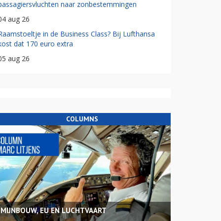
passagiersvluchten naar zonbestemmingen
04 aug 26
Raamstoeltje in de Business Class? Bij Lufthansa
kost dat 170 euro extra
05 aug 26
COLUMNS
MIJNBOUW, EU EN LUCHTVAART