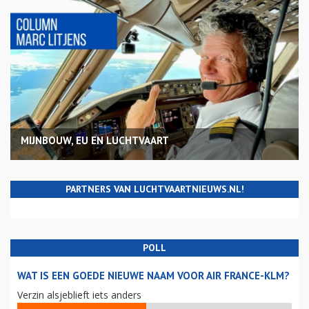
MIJNBOUW, EU EN LUCHTVAART
PARTNERS VAN LUCHTVAARTNIEUWS.NL!
POLL
WAT IS EEN GOEDE NIEUWE NAAM VOOR AIR FRANCE-KLM?
Verzin alsjeblieft iets anders