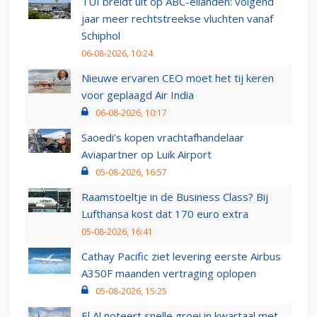
TUI breidt uit op ABC-eilanden: volgend
jaar meer rechtstreekse vluchten vanaf
Schiphol
06-08-2026, 10:24
Nieuwe ervaren CEO moet het tij keren
voor geplaagd Air India
06-08-2026, 10:17
Saoedi’s kopen vrachtafhandelaar
Aviapartner op Luik Airport
05-08-2026, 16:57
Raamstoeltje in de Business Class? Bij
Lufthansa kost dat 170 euro extra
05-08-2026, 16:41
Cathay Pacific ziet levering eerste Airbus
A350F maanden vertraging oplopen
05-08-2026, 15:25
El Al noteert snelle groei in kwartaal met