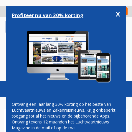
Overslaan
en
x
Digitaal Magazine
Registreer
Check in
naar
Profiteer nu van 30% korting
de
inhoud
gaan
Magazine
Podcasts
Vacatures
Toggl
naviga
Ontvang een jaar lang 30% korting op het beste van
Luchtvaartnieuws en Zakenreisnieuws. Krijg onbeperkt
toegang tot al het nieuws en de bijbehorende Apps.
TOPMANNEN AIRBUS LEGGEN
Ontvang tevens 12 maanden het Luchtvaartnieuws
FUNCTIE NEER
Magazine in de mail of op de mat.