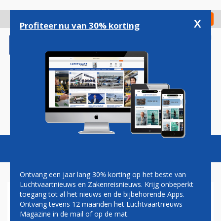
Overslaan
en
x
Digitaal Magazine
Registreer
Check in
naar
Profiteer nu van 30% korting
de
inhoud
gaan
Magazine
Podcasts
Vacatures
Toggl
naviga
Ontvang een jaar lang 30% korting op het beste van
Luchtvaartnieuws en Zakenreisnieuws. Krijg onbeperkt
toegang tot al het nieuws en de bijbehorende Apps.
VLIEGTUIGBOUWER AIRBUS
Ontvang tevens 12 maanden het Luchtvaartnieuws
START EIGEN
Magazine in de mail of op de mat.