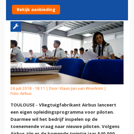
PILOTENOPLEIDING
Bekijk aanbieding
26 juli 2018 - 18:11 | Door:
Klaas-Jan van Woerkom
|
Foto: Airbus
TOULOUSE - Vliegtuigfabrikant Airbus lanceert
een eigen opleidingsprogramma voor piloten.
Daarmee wil het bedrijf inspelen op de
toenemende vraag naar nieuwe piloten. Volgens
Airbus zijn er de komende twintig jaar 540.000