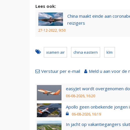
Lees ook:
China maakt einde aan coronabe
reizigers
27-12-2022, 9:50
xiamen air
china eastern
klm
Verstuur per e-mail
Meld u aan voor de 
easyJet wordt overgenomen door
06-08-2026, 16:20
Apollo geen onbekende jongen i
06-08-2026, 16:19
In jacht op vakantiegangers slui