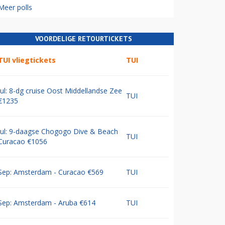
Meer polls
VOORDELIGE RETOURTICKETS
TUI vliegtickets
TUI
Jul: 8-dg cruise Oost Middellandse Zee
TUI
€1235
Jul: 9-daagse Chogogo Dive & Beach
TUI
Curacao €1056
Sep: Amsterdam - Curacao €569
TUI
Sep: Amsterdam - Aruba €614
TUI