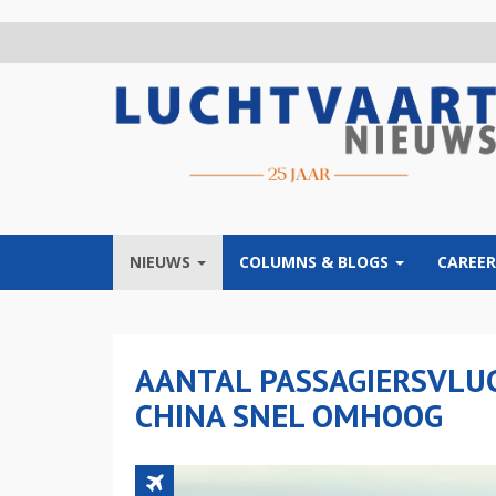
Overslaan
en
naar
de
inhoud
gaan
NIEUWS
COLUMNS & BLOGS
CAREER
AANTAL PASSAGIERSVLU
CHINA SNEL OMHOOG