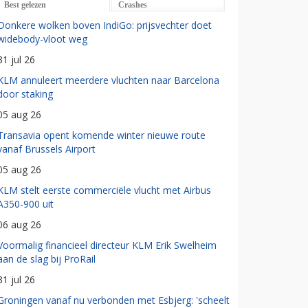
Best gelezen
Crashes
Donkere wolken boven IndiGo: prijsvechter doet
widebody-vloot weg
31 jul 26
KLM annuleert meerdere vluchten naar Barcelona
door staking
05 aug 26
Transavia opent komende winter nieuwe route
vanaf Brussels Airport
05 aug 26
KLM stelt eerste commerciële vlucht met Airbus
A350-900 uit
06 aug 26
Voormalig financieel directeur KLM Erik Swelheim
aan de slag bij ProRail
31 jul 26
Groningen vanaf nu verbonden met Esbjerg: 'scheelt