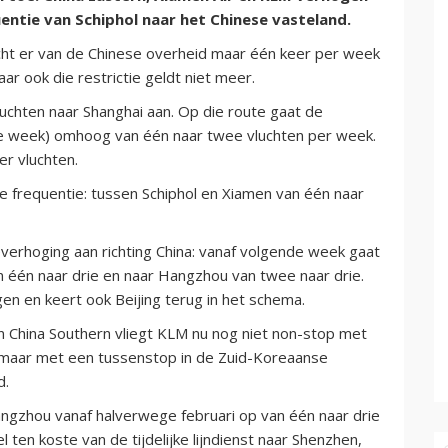
ntie van Schiphol naar het Chinese vasteland.
cht er van de Chinese overheid maar één keer per week
 ook die restrictie geldt niet meer.
luchten naar Shanghai aan. Op die route gaat de
nde week) omhoog van één naar twee vluchten per week.
er vluchten.
e frequentie: tussen Schiphol en Xiamen van één naar
erhoging aan richting China: vanaf volgende week gaat
an één naar drie en naar Hangzhou van twee naar drie.
en en keert ook Beijing terug in het schema.
en China Southern vliegt KLM nu nog niet non-stop met
, maar met een tussenstop in de Zuid-Koreaanse
d.
angzhou vanaf halverwege februari op van één naar drie
ten koste van de tijdelijke lijndienst naar Shenzhen,