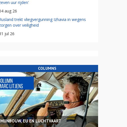
zeven uur rijden'
04 aug 26
Rusland trekt vliegvergunning Izhavia in wegens
zorgen over veiligheid
31 jul 26
COLUMNS
MIJNBOUW, EU EN LUCHTVAART