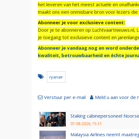
het leveren van het meest actuele en onafhankel
maakt ons een onmisbare bron voor lezers die g
Abonneer je voor exclusieve content:
Door je te abonneren op Luchtvaartnieuws.nl, 
je toegang tot exclusieve content en jarenlang
Abonneer je vandaag nog en word onderde
kwaliteit, betrouwbaarheid en échte journa
ryanair
Verstuur per e-mail
Meld u aan voor de 
Staking cabinepersoneel Noorse
07-08-2026, 15:11
Malaysia Airlines neemt maatreg