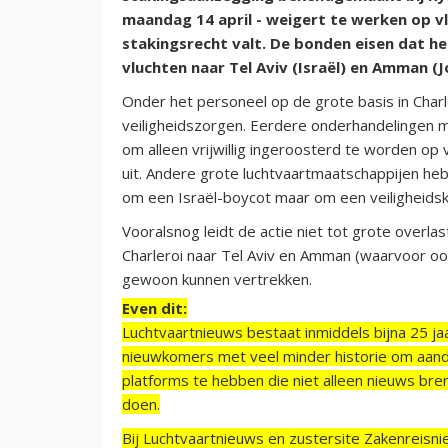
maandag 14 april - weigert te werken op v
stakingsrecht valt. De bonden eisen dat he
vluchten naar Tel Aviv (Israël) en Amman (
Onder het personeel op de grote basis in Charle
veiligheidszorgen. Eerdere onderhandelingen m
om alleen vrijwillig ingeroosterd te worden op 
uit. Andere grote luchtvaartmaatschappijen he
om een Israël-boycot maar om een veiligheids
Vooralsnog leidt de actie niet tot grote overl
Charleroi naar Tel Aviv en Amman (waarvoor oo
gewoon kunnen vertrekken.
Even dit:
Luchtvaartnieuws bestaat inmiddels bijna 25 jaa
nieuwkomers met veel minder historie om aand
platforms te hebben die niet alleen nieuws bre
doen.
Bij Luchtvaartnieuws en zustersite Zakenreisn