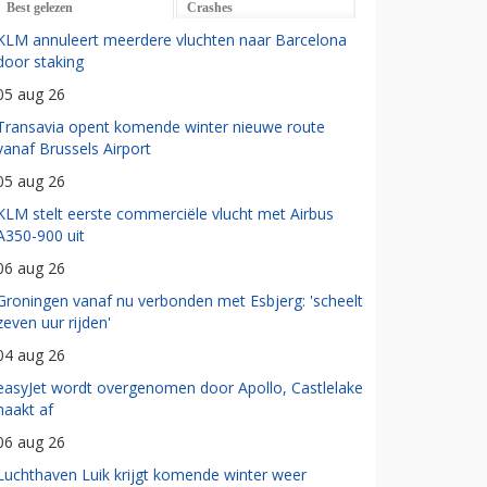
Best gelezen
Crashes
KLM annuleert meerdere vluchten naar Barcelona
door staking
05 aug 26
Transavia opent komende winter nieuwe route
vanaf Brussels Airport
05 aug 26
KLM stelt eerste commerciële vlucht met Airbus
A350-900 uit
06 aug 26
Groningen vanaf nu verbonden met Esbjerg: 'scheelt
zeven uur rijden'
04 aug 26
easyJet wordt overgenomen door Apollo, Castlelake
haakt af
06 aug 26
Luchthaven Luik krijgt komende winter weer