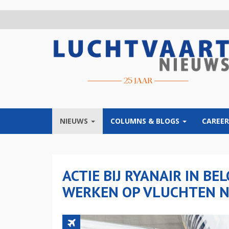
Overslaan
en
naar
de
inhoud
gaan
NIEUWS
COLUMNS & BLOGS
CAREER
ACTIE BIJ RYANAIR IN BE
WERKEN OP VLUCHTEN N