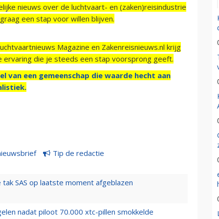
ijke nieuws over de luchtvaart- en (zaken)reisindustrie
raag een stap voor willen blijven.
Luchtvaartnieuws Magazine en Zakenreisnieuws.nl krijg
e ervaring die je steeds een stap voorsprong geeft.
el van een gemeenschap die waarde hecht aan
listiek.
nieuwsbrief
Tip de redactie
 tak SAS op laatste moment afgeblazen
elen nadat piloot 70.000 xtc-pillen smokkelde