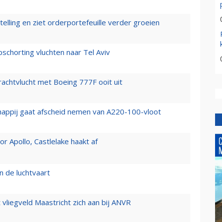
elling en ziet orderportefeuille verder groeien
chorting vluchten naar Tel Aviv
vrachtvlucht met Boeing 777F ooit uit
happij gaat afscheid nemen van A220-100-vloot
 Apollo, Castlelake haakt af
n de luchtvaart
t vliegveld Maastricht zich aan bij ANVR