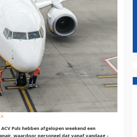
CA
en ACV Puls hebben afgelopen weekend een
nair, waardoor personeel dat vanaf vandaag -