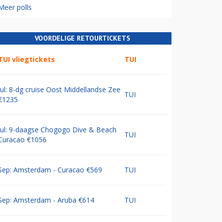
Meer polls
VOORDELIGE RETOURTICKETS
TUI vliegtickets
TUI
Jul: 8-dg cruise Oost Middellandse Zee
TUI
€1235
Jul: 9-daagse Chogogo Dive & Beach
TUI
Curacao €1056
Sep: Amsterdam - Curacao €569
TUI
Sep: Amsterdam - Aruba €614
TUI