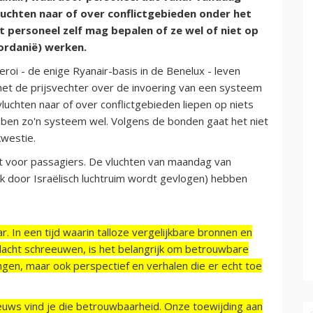
luchten naar of over conflictgebieden onder het
t personeel zelf mag bepalen of ze wel of niet op
Jordanië) werken.
roi - de enige Ryanair-basis in de Benelux - leven
et de prijsvechter over de invoering van een systeem
vluchten naar of over conflictgebieden liepen op niets
bben zo'n systeem wel. Volgens de bonden gaat het niet
kwestie.
ast voor passagiers. De vluchten van maandag van
k door Israëlisch luchtruim wordt gevlogen) hebben
r. In een tijd waarin talloze vergelijkbare bronnen en
acht schreeuwen, is het belangrijk om betrouwbare
ngen, maar ook perspectief en verhalen die er echt toe
ieuws vind je die betrouwbaarheid. Onze toewijding aan