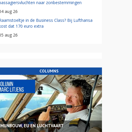
passagiersvluchten naar zonbestemmingen
04 aug 26
Raamstoeltje in de Business Class? Bij Lufthansa
kost dat 170 euro extra
05 aug 26
COLUMNS
MIJNBOUW, EU EN LUCHTVAART