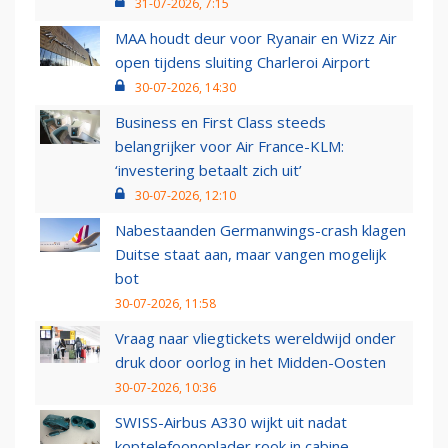
31-07-2026, 7:15
MAA houdt deur voor Ryanair en Wizz Air
open tijdens sluiting Charleroi Airport
30-07-2026, 14:30
Business en First Class steeds
belangrijker voor Air France-KLM:
‘investering betaalt zich uit’
30-07-2026, 12:10
Nabestaanden Germanwings-crash klagen
Duitse staat aan, maar vangen mogelijk
bot
30-07-2026, 11:58
Vraag naar vliegtickets wereldwijd onder
druk door oorlog in het Midden-Oosten
30-07-2026, 10:36
SWISS-Airbus A330 wijkt uit nadat
koptelefoonoplader rook in cabine