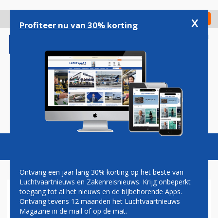
Overslaan
en
x
Digitaal Magazine
Registreer
Check in
naar
Profiteer nu van 30% korting
de
inhoud
gaan
Magazine
Podcasts
Vacatures
Toggl
naviga
Ontvang een jaar lang 30% korting op het beste van
Luchtvaartnieuws en Zakenreisnieuws. Krijg onbeperkt
toegang tot al het nieuws en de bijbehorende Apps.
ADRIA AIRWAYS EN LOT
Ontvang tevens 12 maanden het Luchtvaartnieuws
TEKENEN
Magazine in de mail of op de mat.