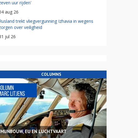
zeven uur rijden'
04 aug 26
Rusland trekt vliegvergunning Izhavia in wegens
zorgen over veiligheid
31 jul 26
COLUMNS
MIJNBOUW, EU EN LUCHTVAART