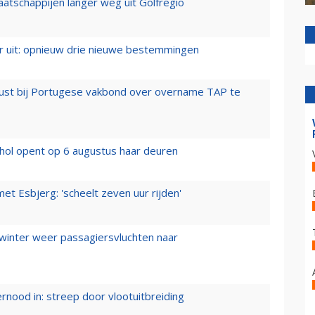
aatschappijen langer weg uit Golfregio
er uit: opnieuw drie nieuwe bestemmingen
rust bij Portugese vakbond over overname TAP te
hol opent op 6 augustus haar deuren
t Esbjerg: 'scheelt zeven uur rijden'
 winter weer passagiersvluchten naar
ernood in: streep door vlootuitbreiding