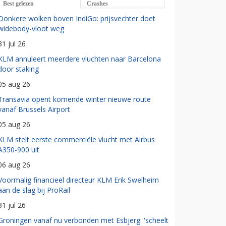
Best gelezen
Crashes
Donkere wolken boven IndiGo: prijsvechter doet
widebody-vloot weg
31 jul 26
KLM annuleert meerdere vluchten naar Barcelona
door staking
05 aug 26
Transavia opent komende winter nieuwe route
vanaf Brussels Airport
05 aug 26
KLM stelt eerste commerciële vlucht met Airbus
A350-900 uit
06 aug 26
Voormalig financieel directeur KLM Erik Swelheim
aan de slag bij ProRail
31 jul 26
Groningen vanaf nu verbonden met Esbjerg: 'scheelt