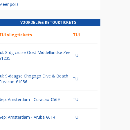
Meer polls
VOORDELIGE RETOURTICKETS
TUI vliegtickets
TUI
Jul: 8-dg cruise Oost Middellandse Zee
TUI
€1235
Jul: 9-daagse Chogogo Dive & Beach
TUI
Curacao €1056
Sep: Amsterdam - Curacao €569
TUI
Sep: Amsterdam - Aruba €614
TUI