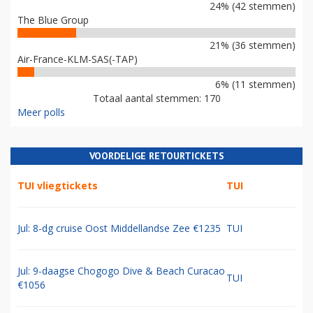
24% (42 stemmen)
The Blue Group
21% (36 stemmen)
Air-France-KLM-SAS(-TAP)
6% (11 stemmen)
Totaal aantal stemmen: 170
Meer polls
VOORDELIGE RETOURTICKETS
TUI vliegtickets
TUI
Jul: 8-dg cruise Oost Middellandse Zee €1235
TUI
Jul: 9-daagse Chogogo Dive & Beach Curacao
TUI
€1056