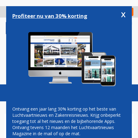
Overslaan
en
x
Digitaal Magazine
Registreer
Check in
naar
Profiteer nu van 30% korting
de
inhoud
gaan
Magazine
Podcasts
Vacatures
Toggl
naviga
Ontvang een jaar lang 30% korting op het beste van
Luchtvaartnieuws en Zakenreisnieuws. Krijg onbeperkt
toegang tot al het nieuws en de bijbehorende Apps.
AIR ALGERIE BESTELT TWEE
Ontvang tevens 12 maanden het Luchtvaartnieuws
'CONVERTIBLE' BOEING 737’S
Magazine in de mail of op de mat.