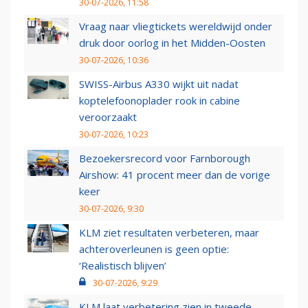
30-07-2026, 11:58
Vraag naar vliegtickets wereldwijd onder
druk door oorlog in het Midden-Oosten
30-07-2026, 10:36
SWISS-Airbus A330 wijkt uit nadat
koptelefoonoplader rook in cabine
veroorzaakt
30-07-2026, 10:23
Bezoekersrecord voor Farnborough
Airshow: 41 procent meer dan de vorige
keer
30-07-2026, 9:30
KLM ziet resultaten verbeteren, maar
achteroverleunen is geen optie:
‘Realistisch blijven’
30-07-2026, 9:29
KLM laat verbetering zien in tweede