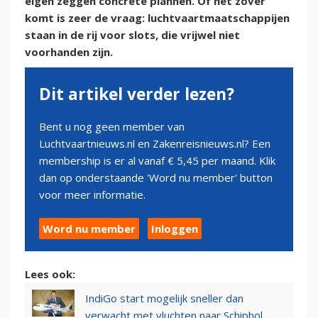
eigen zeggen concrete plannen. Of het zover
komt is zeer de vraag: luchtvaartmaatschappijen
staan in de rij voor slots, die vrijwel niet
voorhanden zijn.
Dit artikel verder lezen?
Bent u nog geen member van
Luchtvaartnieuws.nl en Zakenreisnieuws.nl? Een
membership is er al vanaf € 5,45 per maand. Klik
dan op onderstaande 'Word nu member' button
voor meer informatie.
Word nu member
Inloggen
Lees ook:
IndiGo start mogelijk sneller dan
verwacht met vluchten naar Schiphol