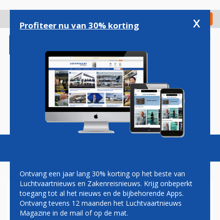
Overslaan
en
x
Digitaal Magazine
Registreer
Check in
naar
Profiteer nu van 30% korting
de
inhoud
gaan
Magazine
Podcasts
Vacatures
Toggl
naviga
Ontvang een jaar lang 30% korting op het beste van
Luchtvaartnieuws en Zakenreisnieuws. Krijg onbeperkt
toegang tot al het nieuws en de bijbehorende Apps.
AIR ALGÉRIE SCHERMT MET
Ontvang tevens 12 maanden het Luchtvaartnieuws
LIJNDIENST NAAR SCHIPHOL,
Magazine in de mail of op de mat.