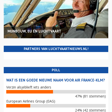
MIJNBOUW, EU EN LUCHTVAART
PARTNERS VAN LUCHTVAARTNIEUWS.NL!
POLL
WAT IS EEN GOEDE NIEUWE NAAM VOOR AIR FRANCE-KLM?
Verzin alsjeblieft iets anders
47% (81 stemmen)
European Airlines Group (EAG)
24% (42 stemmen)