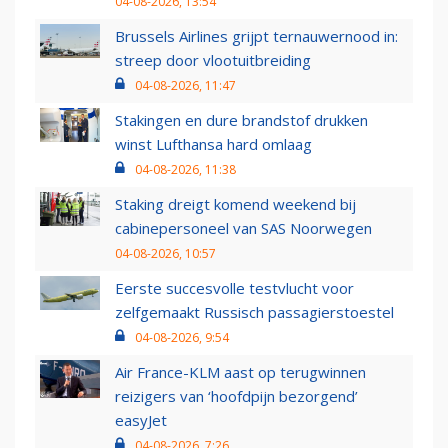
04-08-2026, 13:54
Brussels Airlines grijpt ternauwernood in:
streep door vlootuitbreiding
04-08-2026, 11:47
Stakingen en dure brandstof drukken
winst Lufthansa hard omlaag
04-08-2026, 11:38
Staking dreigt komend weekend bij
cabinepersoneel van SAS Noorwegen
04-08-2026, 10:57
Eerste succesvolle testvlucht voor
zelfgemaakt Russisch passagierstoestel
04-08-2026, 9:54
Air France-KLM aast op terugwinnen
reizigers van ‘hoofdpijn bezorgend’
easyJet
04-08-2026, 7:26