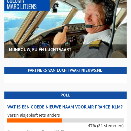
MIJNBOUW, EU EN LUCHTVAART
PARTNERS VAN LUCHTVAARTNIEUWS.NL!
POLL
WAT IS EEN GOEDE NIEUWE NAAM VOOR AIR FRANCE-KLM?
Verzin alsjeblieft iets anders
47% (81 stemmen)