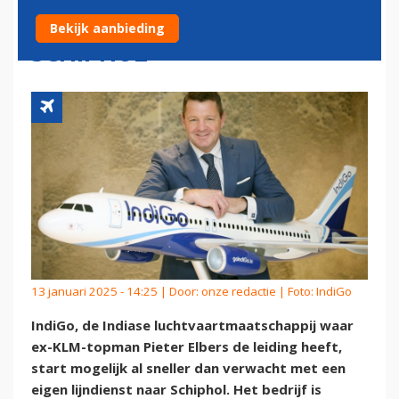
MET VLUCHTEN NAAR
Bekijk aanbieding
SCHIPHOL
13 januari 2025 - 14:25 | Door:
onze redactie
| Foto: IndiGo
IndiGo, de Indiase luchtvaartmaatschappij waar
ex-KLM-topman Pieter Elbers de leiding heeft,
start mogelijk al sneller dan verwacht met een
eigen lijndienst naar Schiphol. Het bedrijf is