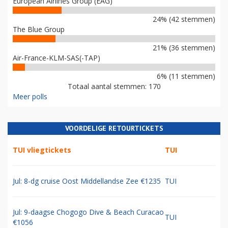
European Airlines Group (EAG)
24% (42 stemmen)
The Blue Group
21% (36 stemmen)
Air-France-KLM-SAS(-TAP)
6% (11 stemmen)
Totaal aantal stemmen: 170
Meer polls
VOORDELIGE RETOURTICKETS
TUI vliegtickets
TUI
Jul: 8-dg cruise Oost Middellandse Zee €1235
TUI
Jul: 9-daagse Chogogo Dive & Beach Curacao
TUI
€1056