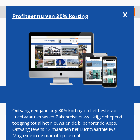
Overslaan
en
x
Digitaal Magazine
Registreer
Check in
naar
Profiteer nu van 30% korting
de
inhoud
gaan
Magazine
Podcasts
Vacatures
Toggl
naviga
Ontvang een jaar lang 30% korting op het beste van
Luchtvaartnieuws en Zakenreisnieuws. Krijg onbeperkt
toegang tot al het nieuws en de bijbehorende Apps.
INDIGO START MOGELIJK
Ontvang tevens 12 maanden het Luchtvaartnieuws
SNELLER DAN VERWACHT
Magazine in de mail of op de mat.