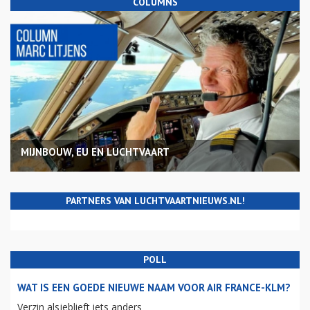
COLUMNS
MIJNBOUW, EU EN LUCHTVAART
PARTNERS VAN LUCHTVAARTNIEUWS.NL!
POLL
WAT IS EEN GOEDE NIEUWE NAAM VOOR AIR FRANCE-KLM?
Verzin alsjeblieft iets anders