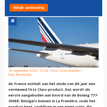
FIRST CLASS
Bekijk aanbieding
18 september 2024 - 12:54 | Door:
onze redactie
|
Foto: Reismedia
Air France onthult aan het einde van dit jaar een
vernieuwd First Class-product. Dat wordt als
eerste aangeboden aan boord van de Boeing 777-
300ER. Reizigers kunnen in La Première, zoals het
product heet, verblijven in een eigen suite, die