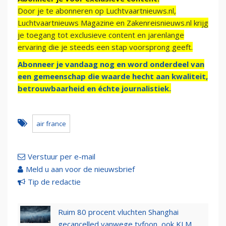
Door je te abonneren op Luchtvaartnieuws.nl,
Luchtvaartnieuws Magazine en Zakenreisnieuws.nl krijg
je toegang tot exclusieve content en jarenlange
ervaring die je steeds een stap voorsprong geeft.
Abonneer je vandaag nog en word onderdeel van
een gemeenschap die waarde hecht aan kwaliteit,
betrouwbaarheid en échte journalistiek.
air france
Verstuur per e-mail
Meld u aan voor de nieuwsbrief
Tip de redactie
Ruim 80 procent vluchten Shanghai
gecancelled vanwege tyfoon, ook KLM