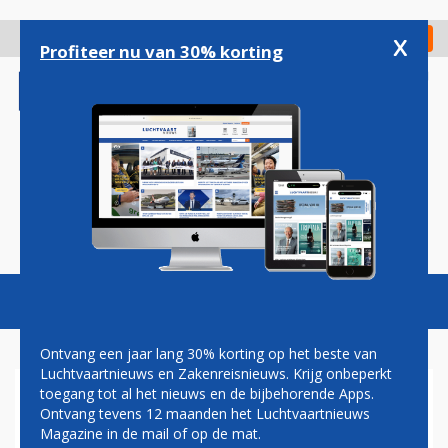
Overslaan
en
x
Digitaal Magazine
Registreer
Check in
naar
Profiteer nu van 30% korting
de
inhoud
gaan
Magazine
Podcasts
Vacatures
Toggl
naviga
Ontvang een jaar lang 30% korting op het beste van
Luchtvaartnieuws en Zakenreisnieuws. Krijg onbeperkt
toegang tot al het nieuws en de bijbehorende Apps.
AIR FRANCE KOMT DIT
Ontvang tevens 12 maanden het Luchtvaartnieuws
NAJAAR MET VERNIEUWDE
Magazine in de mail of op de mat.