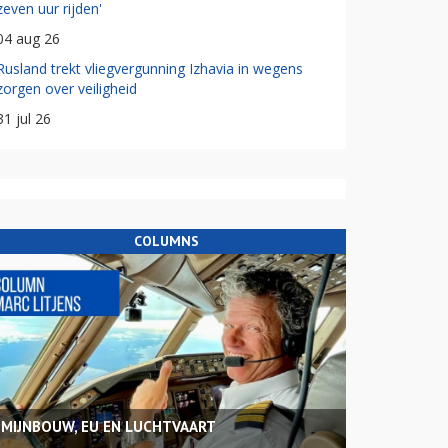
zeven uur rijden'
04 aug 26
Rusland trekt vliegvergunning Izhavia in wegens
zorgen over veiligheid
31 jul 26
COLUMNS
MIJNBOUW, EU EN LUCHTVAART