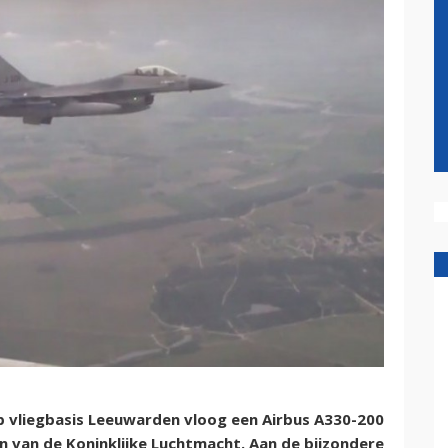
 vliegbasis Leeuwarden vloog een Airbus A330-200
n van de Koninklijke Luchtmacht. Aan de bijzondere