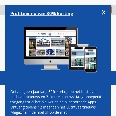
Overslaan
en
x
Digitaal Magazine
Registreer
Check in
naar
Profiteer nu van 30% korting
de
inhoud
gaan
Magazine
Podcasts
Vacatures
Toggl
naviga
Ontvang een jaar lang 30% korting op het beste van
Luchtvaartnieuws en Zakenreisnieuws. Krijg onbeperkt
toegang tot al het nieuws en de bijbehorende Apps.
AIR TRANSAT NA LANGE
Ontvang tevens 12 maanden het Luchtvaartnieuws
AFWEZIGHEID TERUG OP
Magazine in de mail of op de mat.