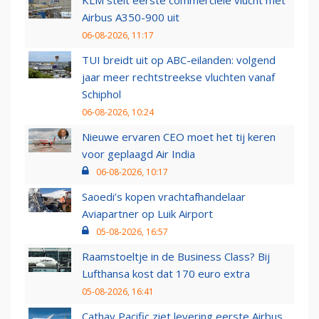
KLM stelt eerste commerciële vlucht met
Airbus A350-900 uit
06-08-2026, 11:17
TUI breidt uit op ABC-eilanden: volgend
jaar meer rechtstreekse vluchten vanaf
Schiphol
06-08-2026, 10:24
Nieuwe ervaren CEO moet het tij keren
voor geplaagd Air India
06-08-2026, 10:17
Saoedi’s kopen vrachtafhandelaar
Aviapartner op Luik Airport
05-08-2026, 16:57
Raamstoeltje in de Business Class? Bij
Lufthansa kost dat 170 euro extra
05-08-2026, 16:41
Cathay Pacific ziet levering eerste Airbus