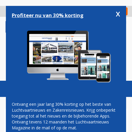
Overslaan
en
x
Digitaal Magazine
Registreer
Check in
naar
Profiteer nu van 30% korting
de
inhoud
gaan
Magazine
Podcasts
Vacatures
Toggl
naviga
Ontvang een jaar lang 30% korting op het beste van
Luchtvaartnieuws en Zakenreisnieuws. Krijg onbeperkt
toegang tot al het nieuws en de bijbehorende Apps.
AIRBUS A350 BETEKENT
Ontvang tevens 12 maanden het Luchtvaartnieuws
EINDE VOOR A380 BIJ
Magazine in de mail of op de mat.