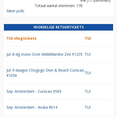
6% (11 stemmen)
Totaal aantal stemmen: 170
Meer polls
VOORDELIGE RETOURTICKETS
TUI vliegtickets
TUI
Jul: 8-dg cruise Oost Middellandse Zee €1235
TUI
Jul: 9-daagse Chogogo Dive & Beach Curacao
TUI
€1056
Sep: Amsterdam - Curacao €569
TUI
Sep: Amsterdam - Aruba €614
TUI