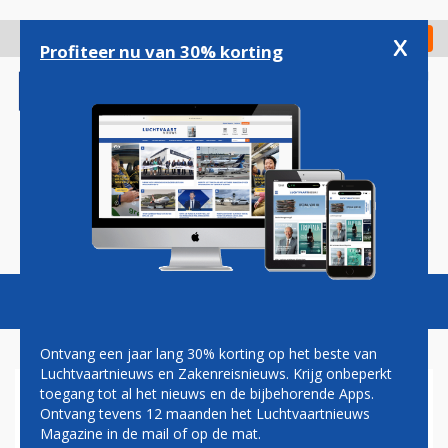
Overslaan
en
x
Digitaal Magazine
Registreer
Check in
naar
Profiteer nu van 30% korting
de
inhoud
gaan
Magazine
Podcasts
Vacatures
Toggl
naviga
Ontvang een jaar lang 30% korting op het beste van
Luchtvaartnieuws en Zakenreisnieuws. Krijg onbeperkt
toegang tot al het nieuws en de bijbehorende Apps.
AIRBUS A380 MAAKT
Ontvang tevens 12 maanden het Luchtvaartnieuws
LAATSTE COMMERCIËLE
Magazine in de mail of op de mat.