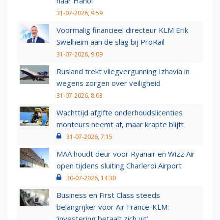
naar Hanoi
31-07-2026, 9:59
Voormalig financieel directeur KLM Erik
Swelheim aan de slag bij ProRail
31-07-2026, 9:09
Rusland trekt vliegvergunning Izhavia in
wegens zorgen over veiligheid
31-07-2026, 8:03
Wachttijd afgifte onderhoudslicenties
monteurs neemt af, maar krapte blijft
31-07-2026, 7:15
MAA houdt deur voor Ryanair en Wizz Air
open tijdens sluiting Charleroi Airport
30-07-2026, 14:30
Business en First Class steeds
belangrijker voor Air France-KLM:
‘investering betaalt zich uit’