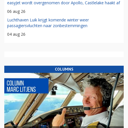
easyJet wordt overgenomen door Apollo, Castlelake haakt af
06 aug 26
Luchthaven Luik krijgt komende winter weer
passagiersvluchten naar zonbestemmingen
04 aug 26
COLUMNS