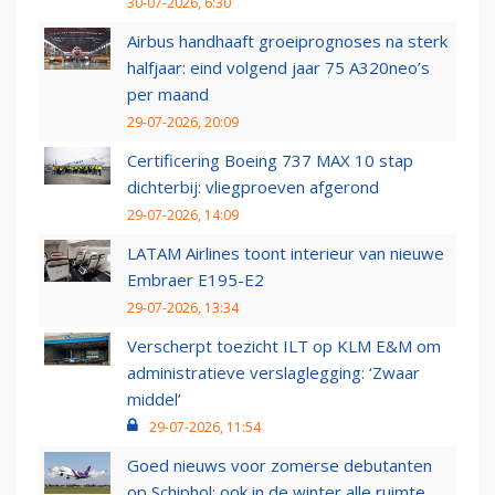
30-07-2026, 6:30
Airbus handhaaft groeiprognoses na sterk
halfjaar: eind volgend jaar 75 A320neo’s
per maand
29-07-2026, 20:09
Certificering Boeing 737 MAX 10 stap
dichterbij: vliegproeven afgerond
29-07-2026, 14:09
LATAM Airlines toont interieur van nieuwe
Embraer E195-E2
29-07-2026, 13:34
Verscherpt toezicht ILT op KLM E&M om
administratieve verslaglegging: ‘Zwaar
middel’
29-07-2026, 11:54
Goed nieuws voor zomerse debutanten
op Schiphol: ook in de winter alle ruimte