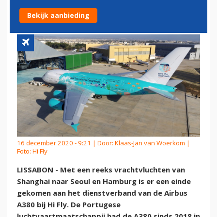
VLUCHT VOOR HI FLY
Bekijk aanbieding
16 december 2020 - 9:21 | Door:
Klaas-Jan van Woerkom
|
Foto: Hi Fly
LISSABON - Met een reeks vrachtvluchten van
Shanghai naar Seoul en Hamburg is er een einde
gekomen aan het dienstverband van de Airbus
A380 bij Hi Fly. De Portugese
luchtvaartmaatschappij had de A380 sinds 2018 in