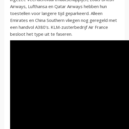
Airways, Lufthansa en Qatar Airways hebben hun
toestellen voor langere tijd geparkeerd. Alleen
Emirates en China Southern vliegen nog geregeld met
een handvol A380's. KLM-zusterbedrijf Air France
besloot het type uit te faseren.