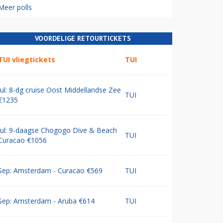
Meer polls
VOORDELIGE RETOURTICKETS
TUI vliegtickets
TUI
Jul: 8-dg cruise Oost Middellandse Zee
TUI
€1235
Jul: 9-daagse Chogogo Dive & Beach
TUI
Curacao €1056
Sep: Amsterdam - Curacao €569
TUI
Sep: Amsterdam - Aruba €614
TUI