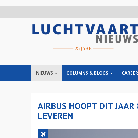
Overslaan
en
naar
de
inhoud
gaan
NIEUWS
COLUMNS & BLOGS
CAREER
AIRBUS HOOPT DIT JAAR 
LEVEREN