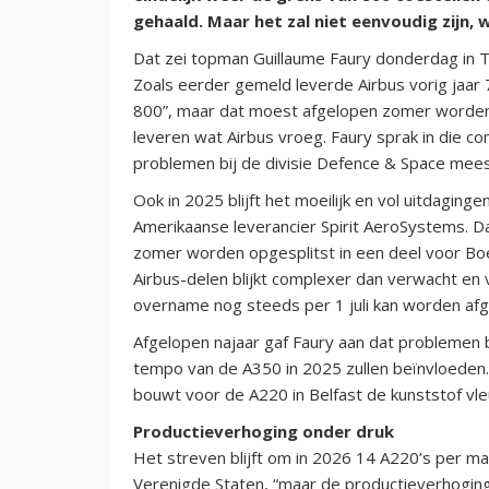
gehaald. Maar het zal niet eenvoudig zijn, w
Dat zei topman Guillaume Faury donderdag in To
Zoals eerder gemeld leverde Airbus vorig jaar 
800”, maar dat moest afgelopen zomer worden b
leveren wat Airbus vroeg. Faury sprak in die co
problemen bij de divisie Defence & Space mee
Ook in 2025 blijft het moeilijk en vol uitdagin
Amerikaanse leverancier Spirit AeroSystems. 
zomer worden opgesplitst in een deel voor Bo
Airbus-delen blijkt complexer dan verwacht en 
overname nog steeds per 1 juli kan worden af
Afgelopen najaar gaf Faury aan dat problemen b
tempo van de A350 in 2025 zullen beïnvloeden.
bouwt voor de A220 in Belfast de kunststof vl
Productieverhoging onder druk
Het streven blijft om in 2026 14 A220’s per m
Verenigde Staten, “maar de productieverhoging 