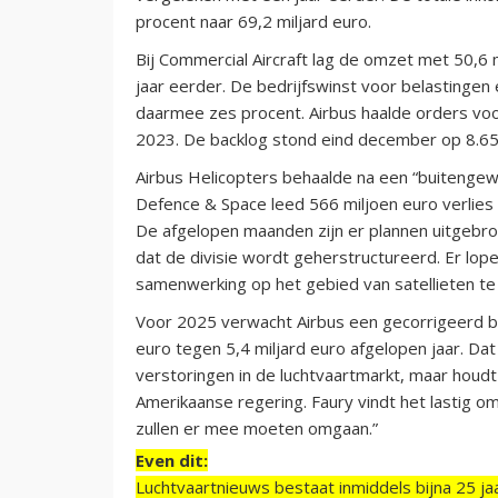
procent naar 69,2 miljard euro.
Bij Commercial Aircraft lag de omzet met 50,6
jaar eerder. De bedrijfswinst voor belastingen 
daarmee zes procent. Airbus haalde orders voor
2023. De backlog stond eind december op 8.65
Airbus Helicopters behaalde na een “buitengew
Defence & Space leed 566 miljoen euro verlies n
De afgelopen maanden zijn er plannen uitgebroe
dat de divisie wordt geherstructureerd. Er l
samenwerking op het gebied van satellieten te
Voor 2025 verwacht Airbus een gecorrigeerd be
euro tegen 5,4 miljard euro afgelopen jaar. D
verstoringen in de luchtvaartmarkt, maar houd
Amerikaanse regering. Faury vindt het lastig om
zullen er mee moeten omgaan.”
Even dit:
Luchtvaartnieuws bestaat inmiddels bijna 25 jaa