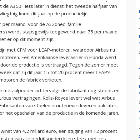
de A350F iets later in dienst: het tweede halfjaar van
iegtuig komt dit jaar op de productielijn.
ier per maand. Voor de A320neo-familie
ders) wordt stapsgewijs toegewerkt naar 75 per maand
het er op dit moment zijn.
 zijn met CFM voor LEAP-motoren, waardoor Airbus nu
 motoren. Een Amerikaanse leverancier in Florida werd
ardoor de productie is vertraagd. Tegen de zomer moet
week dat zij dit jaar 15 tot 20 procent meer LEAP’s
motoren de fabriek verlieten.
e metaalpoeder achtervolgt de fabrikant nog steeds en
Airbus vertragingen. Rolls-Royce levert wel wat Airbus
abrikanten van stoelen en interieurs leveren ook later,
or het opschalen van de productie in de komende jaren.
winst van 4,2 miljard euro, een stijging van 12 procent
omsten van alle bedrijfsonderdelen steeg met zes