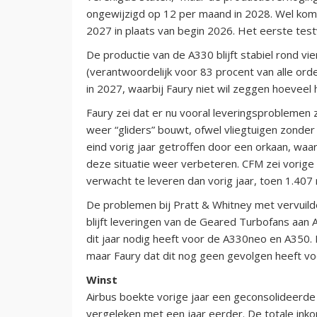
ongewijzigd op 12 per maand in 2028. Wel komt 
2027 in plaats van begin 2026. Het eerste testvl
De productie van de A330 blijft stabiel rond v
(verantwoordelijk voor 83 procent van alle or
in 2027, waarbij Faury niet wil zeggen hoeveel 
Faury zei dat er nu vooral leveringsproblemen
weer “gliders” bouwt, ofwel vliegtuigen zonder
eind vorig jaar getroffen door een orkaan, wa
deze situatie weer verbeteren. CFM zei vorige 
verwacht te leveren dan vorig jaar, toen 1.407 
De problemen bij Pratt & Whitney met vervuild
blijft leveringen van de Geared Turbofans aan 
dit jaar nodig heeft voor de A330neo en A350. F
maar Faury dat dit nog geen gevolgen heeft vo
Winst
Airbus boekte vorige jaar een geconsolideerde 
vergeleken met een jaar eerder. De totale ink