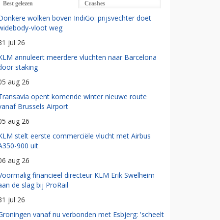
Best gelezen
Crashes
Donkere wolken boven IndiGo: prijsvechter doet
widebody-vloot weg
31 jul 26
KLM annuleert meerdere vluchten naar Barcelona
door staking
05 aug 26
Transavia opent komende winter nieuwe route
vanaf Brussels Airport
05 aug 26
KLM stelt eerste commerciële vlucht met Airbus
A350-900 uit
06 aug 26
Voormalig financieel directeur KLM Erik Swelheim
aan de slag bij ProRail
31 jul 26
Groningen vanaf nu verbonden met Esbjerg: 'scheelt