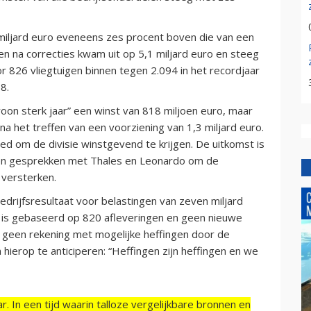
 miljard euro eveneens zes procent boven die van een
en na correcties kwam uit op 5,1 miljard euro en steeg
 826 vliegtuigen binnen tegen 2.094 in het recordjaar
8.
oon sterk jaar” een winst van 818 miljoen euro, maar
a het treffen van een voorziening van 1,3 miljard euro.
d om de divisie winstgevend te krijgen. De uitkomst is
open gesprekken met Thales en Leonardo om de
 versterken.
drijfsresultaat voor belastingen van zeven miljard
at is gebaseerd op 820 afleveringen en geen nieuwe
t geen rekening met mogelijke heffingen door de
 hierop te anticiperen: “Heffingen zijn heffingen en we
r. In een tijd waarin talloze vergelijkbare bronnen en