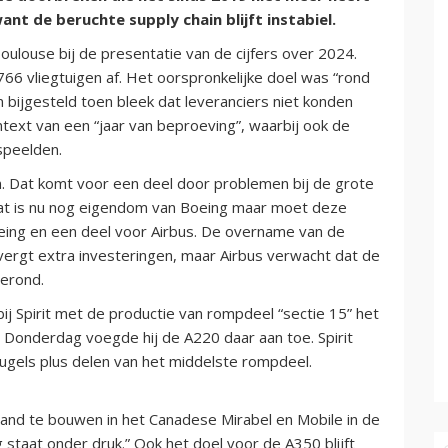
ant de beruchte supply chain blijft instabiel.
ulouse bij de presentatie van de cijfers over 2024.
766 vliegtuigen af. Het oorspronkelijke doel was “rond
ijgesteld toen bleek dat leveranciers niet konden
ntext van een “jaar van beproeving”, waarbij ook de
speelden.
gen. Dat komt voor een deel door problemen bij de grote
Dat is nu nog eigendom van Boeing maar moet deze
eing en een deel voor Airbus. De overname van de
vergt extra investeringen, maar Airbus verwacht dat de
gerond.
ij Spirit met de productie van rompdeel “sectie 15” het
 Donderdag voegde hij de A220 daar aan toe. Spirit
eugels plus delen van het middelste rompdeel.
aand te bouwen in het Canadese Mirabel en Mobile in de
staat onder druk.” Ook het doel voor de A350 blijft