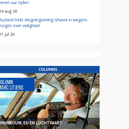
zeven uur rijden'
04 aug 26
Rusland trekt vliegvergunning Izhavia in wegens
zorgen over veiligheid
31 jul 26
COLUMNS
MIJNBOUW, EU EN LUCHTVAART