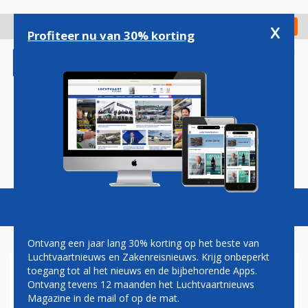
Overslaan
en
x
Digitaal Magazine
Registreer
Check in
naar
Profiteer nu van 30% korting
de
inhoud
gaan
Magazine
Podcasts
Vacatures
Toggl
naviga
Ontvang een jaar lang 30% korting op het beste van
Luchtvaartnieuws en Zakenreisnieuws. Krijg onbeperkt
toegang tot al het nieuws en de bijbehorende Apps.
ALITALIA SLUIT DEAL MET
Ontvang tevens 12 maanden het Luchtvaartnieuws
VOLTARE
Magazine in de mail of op de mat.