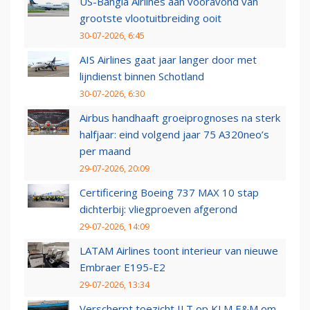
US-Bangla Airlines aan vooravond van
grootste vlootuitbreiding ooit
30-07-2026, 6:45
AIS Airlines gaat jaar langer door met
lijndienst binnen Schotland
30-07-2026, 6:30
Airbus handhaaft groeiprognoses na sterk
halfjaar: eind volgend jaar 75 A320neo’s
per maand
29-07-2026, 20:09
Certificering Boeing 737 MAX 10 stap
dichterbij: vliegproeven afgerond
29-07-2026, 14:09
LATAM Airlines toont interieur van nieuwe
Embraer E195-E2
29-07-2026, 13:34
Verscherpt toezicht ILT op KLM E&M om