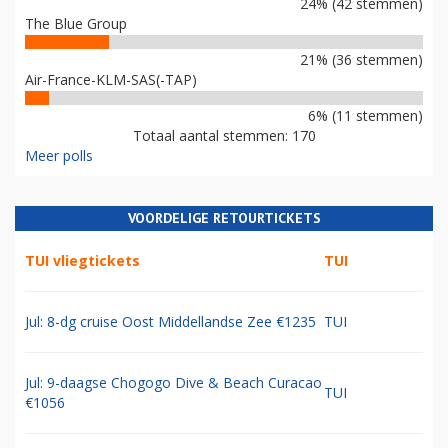
24% (42 stemmen)
The Blue Group
21% (36 stemmen)
Air-France-KLM-SAS(-TAP)
6% (11 stemmen)
Totaal aantal stemmen: 170
Meer polls
VOORDELIGE RETOURTICKETS
TUI vliegtickets
TUI
Jul: 8-dg cruise Oost Middellandse Zee €1235
TUI
Jul: 9-daagse Chogogo Dive & Beach Curacao
TUI
€1056