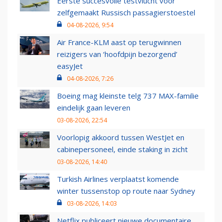
Eerste succesvolle testvlucht voor
zelfgemaakt Russisch passagierstoestel
04-08-2026, 9:54
Air France-KLM aast op terugwinnen
reizigers van ‘hoofdpijn bezorgend’
easyJet
04-08-2026, 7:26
Boeing mag kleinste telg 737 MAX-familie
eindelijk gaan leveren
03-08-2026, 22:54
Voorlopig akkoord tussen WestJet en
cabinepersoneel, einde staking in zicht
03-08-2026, 14:40
Turkish Airlines verplaatst komende
winter tussenstop op route naar Sydney
03-08-2026, 14:03
Netflix publiceert nieuwe documentaire