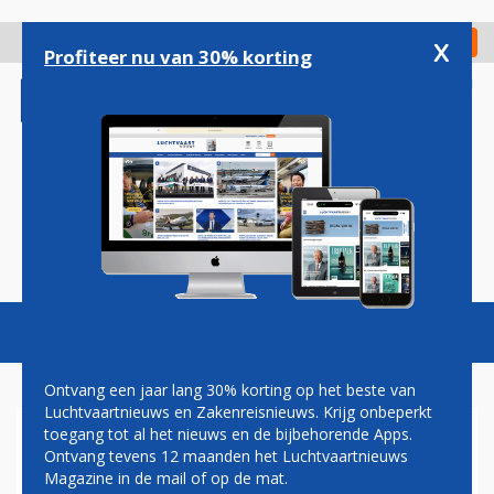
Overslaan
en
x
Digitaal Magazine
Registreer
Check in
naar
Profiteer nu van 30% korting
de
inhoud
gaan
Magazine
Podcasts
Vacatures
Toggl
naviga
Ontvang een jaar lang 30% korting op het beste van
Luchtvaartnieuws en Zakenreisnieuws. Krijg onbeperkt
toegang tot al het nieuws en de bijbehorende Apps.
AMERICAN AIRLINES NEEMT
Ontvang tevens 12 maanden het Luchtvaartnieuws
EERSTE VAN HONDERD
Magazine in de mail of op de mat.