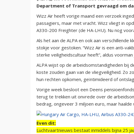
Department of Transport gevraagd om daa
Wizz Air heeft vorige maand een verzoek inge
passagiers, maar met vracht. Wizz vliegt in o
A330-200 Freighter (de HA-LHU). Nu nog vooral
Als het aan de ALPA en ook aan verschillende kl
stokje voor gestoken. “Wizz Air is een anti-va
sterke veiligheidscultuur heeft”, aldus voorman
ALPA wijst op de arbeidsomstandigheden bij d
koste zouden gaan van de vliegveiligheid. Zo zo
hun rechten opkomen, geïntimideerd of ontsla
Vorige week besloot een Deens pensioenfonds, 
terug te trekken uit onvrede over de arbeidsom
bedrag, ongeveer 3 miljoen euro, maar haalde 
Even dit:
Luchtvaartnieuws bestaat inmiddels bijna 25 jaa