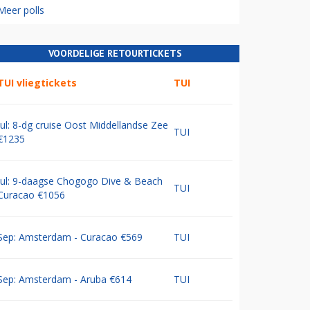
Meer polls
VOORDELIGE RETOURTICKETS
TUI vliegtickets
TUI
Jul: 8-dg cruise Oost Middellandse Zee
TUI
€1235
Jul: 9-daagse Chogogo Dive & Beach
TUI
Curacao €1056
Sep: Amsterdam - Curacao €569
TUI
Sep: Amsterdam - Aruba €614
TUI