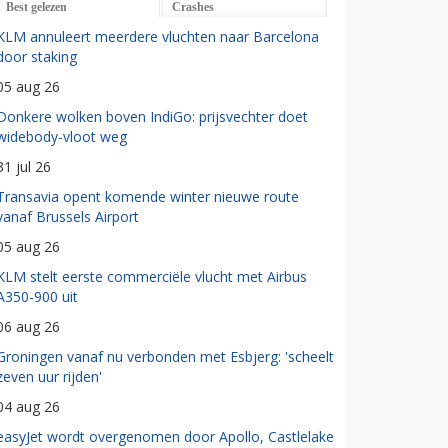
Best gelezen
Crashes
KLM annuleert meerdere vluchten naar Barcelona
door staking
05 aug 26
Donkere wolken boven IndiGo: prijsvechter doet
widebody-vloot weg
31 jul 26
Transavia opent komende winter nieuwe route
vanaf Brussels Airport
05 aug 26
KLM stelt eerste commerciële vlucht met Airbus
A350-900 uit
06 aug 26
Groningen vanaf nu verbonden met Esbjerg: 'scheelt
zeven uur rijden'
04 aug 26
easyJet wordt overgenomen door Apollo, Castlelake