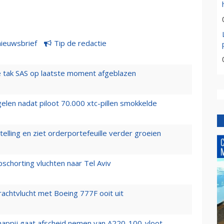
nieuwsbrief
Tip de redactie
 tak SAS op laatste moment afgeblazen
elen nadat piloot 70.000 xtc-pillen smokkelde
elling en ziet orderportefeuille verder groeien
chorting vluchten naar Tel Aviv
vrachtvlucht met Boeing 777F ooit uit
happij gaat afscheid nemen van A220-100-vloot