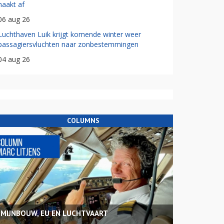
haakt af
06 aug 26
Luchthaven Luik krijgt komende winter weer
passagiersvluchten naar zonbestemmingen
04 aug 26
COLUMNS
MIJNBOUW, EU EN LUCHTVAART