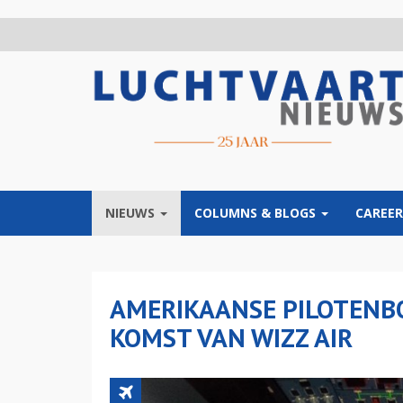
Overslaan
en
naar
de
inhoud
gaan
NIEUWS
COLUMNS & BLOGS
CAREER
AMERIKAANSE PILOTENB
KOMST VAN WIZZ AIR