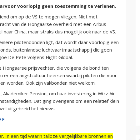
rvoor voorlopig geen toestemming te verlenen.
diend om op de VS te mogen vliegen. Niet met
pdracht van de Hongaarse overheid met een Airbus
 naar China, maar straks dus mogelijk ook naar de VS.
einere pilotenbonden ligt, dat wordt daar voorlopig een
kbonds, buitenlandse luchtvaartmaatschappij die geen
 Joe De Pete volgens Flight Global.
e Hongaarse prijsvechter, die volgens de bond ten
u er een angstcultuur heersen waarbij piloten die voor
gen worden. Ook zijn vakbonden niet welkom.
Akademiker Pension, om haar investering in Wizz Air
standigheden. Dat ging overigens om een relatief klein
wel uitgebreid het nieuws.
r. In een tijd waarin talloze vergelijkbare bronnen en