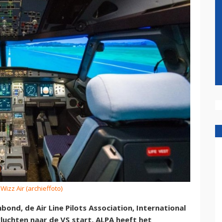
 Wizz Air (archieffoto)
nd, de Air Line Pilots Association, International
luchten naar de VS start. ALPA heeft het