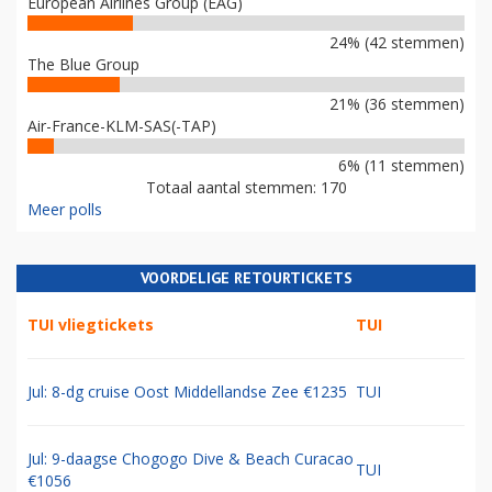
European Airlines Group (EAG)
24% (42 stemmen)
The Blue Group
21% (36 stemmen)
Air-France-KLM-SAS(-TAP)
6% (11 stemmen)
Totaal aantal stemmen: 170
Meer polls
VOORDELIGE RETOURTICKETS
TUI vliegtickets
TUI
Jul: 8-dg cruise Oost Middellandse Zee €1235
TUI
Jul: 9-daagse Chogogo Dive & Beach Curacao
TUI
€1056