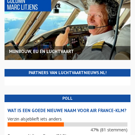
MIJNBOUW, EU EN LUCHTVAART
PARTNERS VAN LUCHTVAARTNIEUWS.NL!
POLL
WAT IS EEN GOEDE NIEUWE NAAM VOOR AIR FRANCE-KLM?
Verzin alsjeblieft iets anders
47% (81 stemmen)