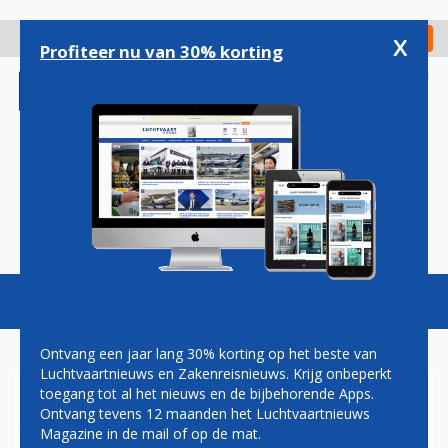
Overslaan
en
x
Digitaal Magazine
Registreer
Check in
naar
Profiteer nu van 30% korting
de
inhoud
gaan
Magazine
Podcasts
Vacatures
Toggl
naviga
Ontvang een jaar lang 30% korting op het beste van
Luchtvaartnieuws en Zakenreisnieuws. Krijg onbeperkt
toegang tot al het nieuws en de bijbehorende Apps.
ANA ONTHULT NIEUWE
Ontvang tevens 12 maanden het Luchtvaartnieuws
BUSINESS CLASS VOOR
Magazine in de mail of op de mat.