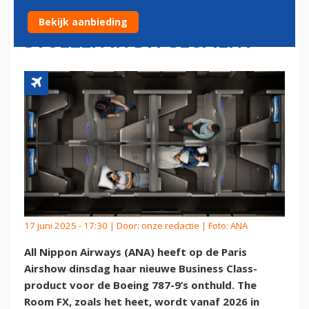
BOEING 787-9'S: 'RUIMSTE
Bekijk aanbieding
STOELEN IN DIT SEGMENT'
17 juni 2025 - 17:30 | Door:
onze redactie
| Foto: ANA
All Nippon Airways (ANA) heeft op de Paris
Airshow dinsdag haar nieuwe Business Class-
product voor de Boeing 787-9’s onthuld. The
Room FX, zoals het heet, wordt vanaf 2026 in