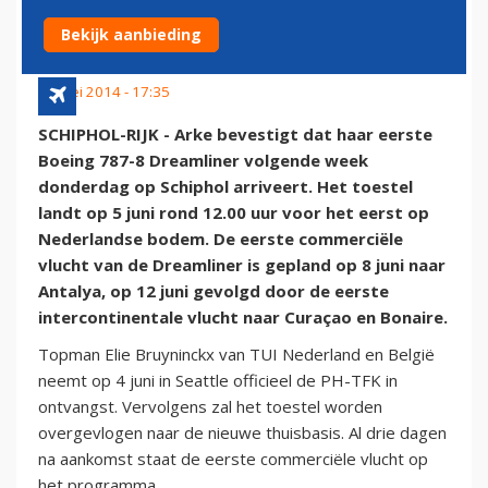
NAAR ANTALYA
Bekijk aanbieding
26 mei 2014 - 17:35
SCHIPHOL-RIJK - Arke bevestigt dat haar eerste
Boeing 787-8 Dreamliner volgende week
donderdag op Schiphol arriveert. Het toestel
landt op 5 juni rond 12.00 uur voor het eerst op
Nederlandse bodem. De eerste commerciële
vlucht van de Dreamliner is gepland op 8 juni naar
Antalya, op 12 juni gevolgd door de eerste
intercontinentale vlucht naar Curaçao en Bonaire.
Topman Elie Bruyninckx van TUI Nederland en België
neemt op 4 juni in Seattle officieel de PH-TFK in
ontvangst. Vervolgens zal het toestel worden
overgevlogen naar de nieuwe thuisbasis. Al drie dagen
na aankomst staat de eerste commerciële vlucht op
het programma.