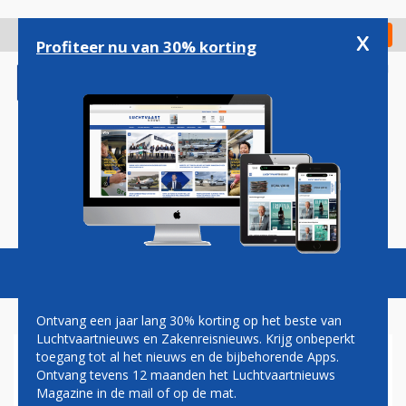
Overslaan
en
x
Digitaal Magazine
Registreer
Check in
naar
Profiteer nu van 30% korting
de
inhoud
gaan
Magazine
Podcasts
Vacatures
Toggl
naviga
Ontvang een jaar lang 30% korting op het beste van
Luchtvaartnieuws en Zakenreisnieuws. Krijg onbeperkt
toegang tot al het nieuws en de bijbehorende Apps.
ARKE MET BOEING 787
Ontvang tevens 12 maanden het Luchtvaartnieuws
DREAMLINER ALS EERSTE
Magazine in de mail of op de mat.