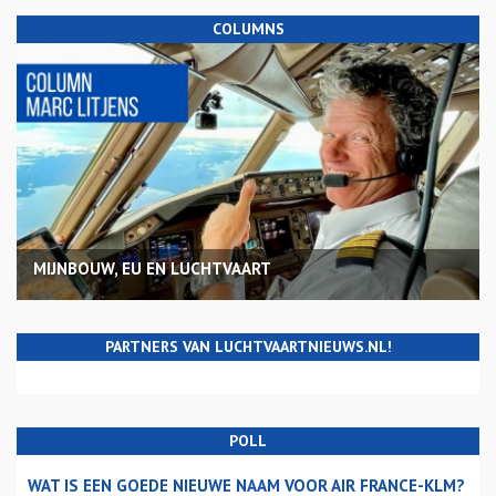
COLUMNS
MIJNBOUW, EU EN LUCHTVAART
PARTNERS VAN LUCHTVAARTNIEUWS.NL!
POLL
WAT IS EEN GOEDE NIEUWE NAAM VOOR AIR FRANCE-KLM?