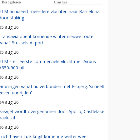
Best gelezen
Crashes
KLM annuleert meerdere vluchten naar Barcelona
door staking
05 aug 26
Transavia opent komende winter nieuwe route
vanaf Brussels Airport
05 aug 26
KLM stelt eerste commerciële vlucht met Airbus
A350-900 uit
06 aug 26
Groningen vanaf nu verbonden met Esbjerg: 'scheelt
zeven uur rijden'
04 aug 26
easyJet wordt overgenomen door Apollo, Castlelake
haakt af
06 aug 26
Luchthaven Luik krijgt komende winter weer