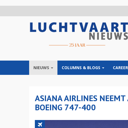
Overslaan
en
naar
de
inhoud
gaan
NIEUWS
COLUMNS & BLOGS
CAREER
ASIANA AIRLINES NEEMT
BOEING 747-400