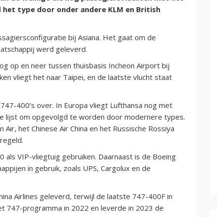
d het type door onder andere KLM en British
ssagiersconfiguratie bij Asiana. Het gaat om de
atschappij werd geleverd.
nog op en neer tussen thuisbasis Incheon Airport bij
 vliegt het naar Taipei, en de laatste vlucht staat
-747-400’s over. In Europa vliegt Lufthansa nog met
de lijst om opgevolgd te worden door modernere types.
Air, het Chinese Air China en het Russische Rossiya
eregeld.
0 als VIP-vliegtuig gebruiken. Daarnaast is de Boeing
appijen in gebruik, zoals UPS, Cargolux en de
na Airlines geleverd, terwijl de laatste 747-400F in
 het 747-programma in 2022 en leverde in 2023 de