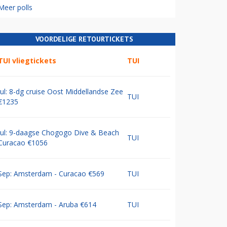
Meer polls
VOORDELIGE RETOURTICKETS
TUI vliegtickets
TUI
Jul: 8-dg cruise Oost Middellandse Zee
TUI
€1235
Jul: 9-daagse Chogogo Dive & Beach
TUI
Curacao €1056
Sep: Amsterdam - Curacao €569
TUI
Sep: Amsterdam - Aruba €614
TUI