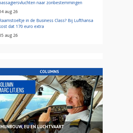
passagiersvluchten naar zonbestemmingen
04 aug 26
Raamstoeltje in de Business Class? Bij Lufthansa
kost dat 170 euro extra
05 aug 26
COLUMNS
MIJNBOUW, EU EN LUCHTVAART