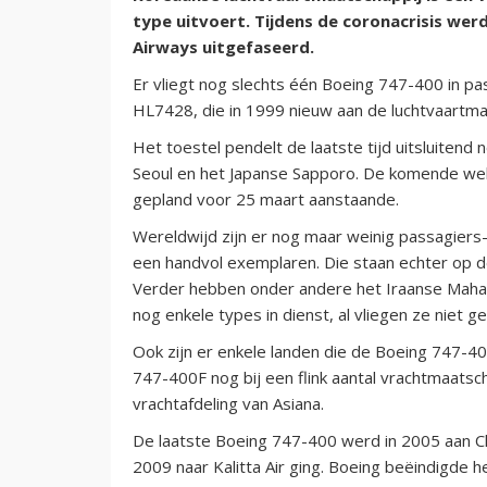
type uitvoert. Tijdens de coronacrisis wer
Airways uitgefaseerd.
Er vliegt nog slechts één Boeing 747-400 in pa
HL7428, die in 1999 nieuw aan de luchtvaartma
Het toestel pendelt de laatste tijd uitsluitend 
Seoul en het Japanse Sapporo. De komende weken
gepland voor 25 maart aanstaande.
Wereldwijd zijn er nog maar weinig passagiers
een handvol exemplaren. Die staan echter op 
Verder hebben onder andere het Iraanse Mahan 
nog enkele types in dienst, al vliegen ze niet g
Ook zijn er enkele landen die de Boeing 747-40
747-400F nog bij een flink aantal vrachtmaatsch
vrachtafdeling van Asiana.
De laatste Boeing 747-400 werd in 2005 aan Chi
2009 naar Kalitta Air ging. Boeing beëindigde