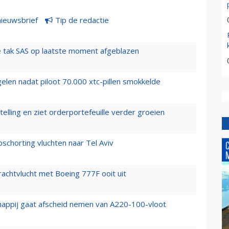
nieuwsbrief
Tip de redactie
 tak SAS op laatste moment afgeblazen
elen nadat piloot 70.000 xtc-pillen smokkelde
elling en ziet orderportefeuille verder groeien
chorting vluchten naar Tel Aviv
vrachtvlucht met Boeing 777F ooit uit
happij gaat afscheid nemen van A220-100-vloot